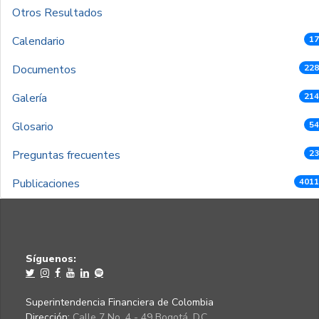
Otros Resultados
Calendario
17
Documentos
228
Galería
214
Glosario
54
Preguntas frecuentes
23
Publicaciones
4011
Síguenos:
Superintendencia Financiera de Colombia
Dirección:
Calle 7 No. 4 - 49 Bogotá, D.C.