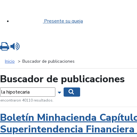
Presente su queja
Imprimir
Leer contenido
Inicio
Buscador de publicaciones
Buscador de publicaciones
labras...
Mostrar opciones de búsqueda
Buscar
 encontraron 40110 resultados.
Boletín Minhacienda Capítul
Superintendencia Financiera 