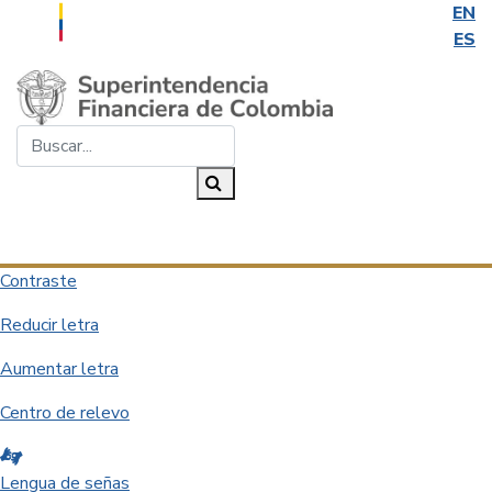
EN
ES
Saltar al contenido principal
Buscar...
Buscar
Desplegar navegación
Contraste
Reducir letra
Aumentar letra
Centro de relevo
Lengua de señas