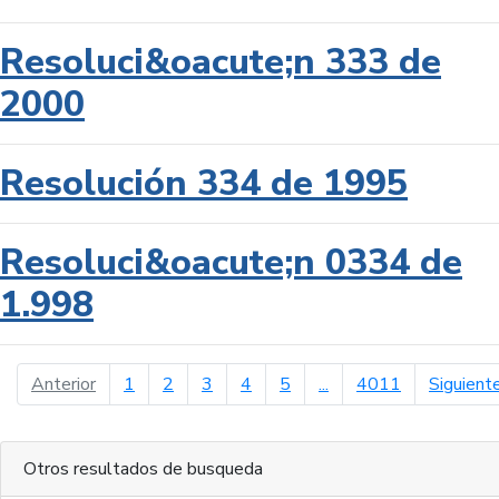
Resoluci&oacute;n 333 de
2000
Resolución 334 de 1995
Resoluci&oacute;n 0334 de
1.998
página anterior
Anterior
1
2
3
4
5
...
4011
Siguient
Otros resultados de busqueda