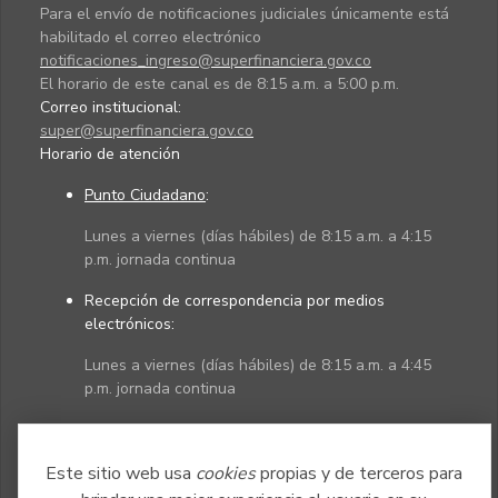
Para el envío de notificaciones judiciales únicamente está
habilitado el correo electrónico
notificaciones_ingreso@superfinanciera.gov.co
El horario de este canal es de 8:15 a.m. a 5:00 p.m.
Correo institucional:
super@superfinanciera.gov.co
Horario de atención
Punto Ciudadano
:
Lunes a viernes (días hábiles) de 8:15 a.m. a 4:15
p.m. jornada continua
Recepción de correspondencia por medios
electrónicos:
Lunes a viernes (días hábiles) de 8:15 a.m. a 4:45
p.m. jornada continua
Políticas
Mapa del sitio
Este sitio web usa
cookies
propias y de terceros para