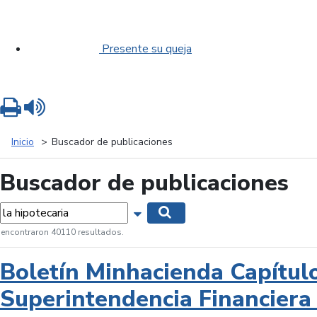
Presente su queja
Imprimir
Leer contenido
Inicio
Buscador de publicaciones
Buscador de publicaciones
labras...
Mostrar opciones de búsqueda
Buscar
 encontraron 40110 resultados.
Boletín Minhacienda Capítul
Superintendencia Financiera 