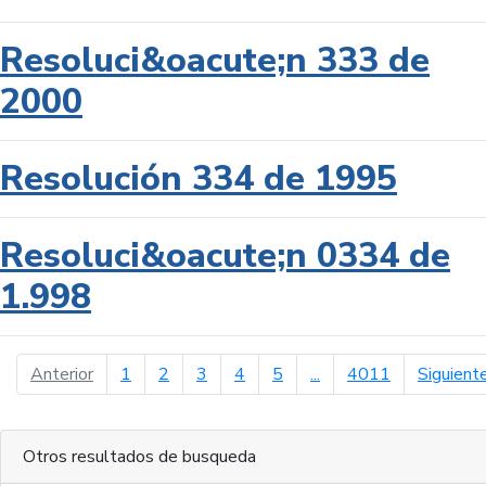
Resoluci&oacute;n 333 de
2000
Resolución 334 de 1995
Resoluci&oacute;n 0334 de
1.998
página anterior
Anterior
1
2
3
4
5
...
4011
Siguient
Otros resultados de busqueda