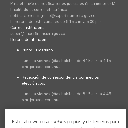
Para el envío de notificaciones judiciales únicamente está
habilitado el correo electrónico
notificaciones_ingreso@superfinanciera.gov.co
El horario de este canal es de 8:15 a.m. a 5:00 p.m.
Correo institucional:
super@superfinanciera.gov.co
Horario de atención
Punto Ciudadano
:
Lunes a viernes (días hábiles) de 8:15 a.m. a 4:15
p.m. jornada continua
Recepción de correspondencia por medios
electrónicos:
Lunes a viernes (días hábiles) de 8:15 a.m. a 4:45
p.m. jornada continua
Políticas
Mapa del sitio
Este sitio web usa
cookies
propias y de terceros para