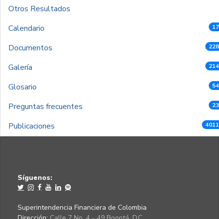
Otros Resultados
Calendario
17
Documentos
228
Galería
214
Glosario
54
Preguntas frecuentes
23
Publicaciones
4011
Síguenos:
Superintendencia Financiera de Colombia
Dirección:
Calle 7 No. 4 - 49 Bogotá, D.C.