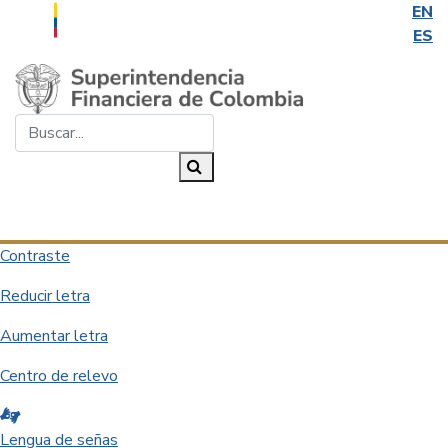
EN
ES
Saltar al contenido principal
Buscar...
Buscar
Desplegar navegación
Contraste
Reducir letra
Aumentar letra
Centro de relevo
Lengua de señas