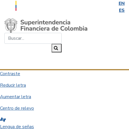
EN
ES
Saltar al contenido principal
Buscar...
Buscar
Desplegar navegación
Contraste
Reducir letra
Aumentar letra
Centro de relevo
Lengua de señas