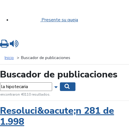
Presente su queja
Imprimir
Leer contenido
Inicio
Buscador de publicaciones
Buscador de publicaciones
labras...
Mostrar opciones de búsqueda
Buscar
 encontraron 40110 resultados.
Resoluci&oacute;n 281 de
1.998