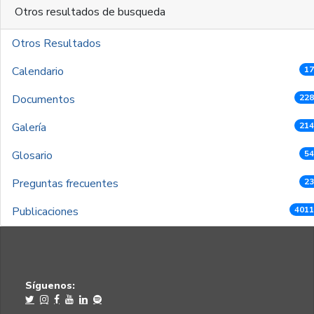
Otros resultados de busqueda
Otros Resultados
Calendario
17
Documentos
228
Galería
214
Glosario
54
Preguntas frecuentes
23
Publicaciones
4011
Síguenos: