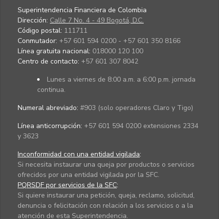
Superintendencia Financiera de Colombia
Dirección:
Calle 7 No. 4 - 49 Bogotá, D.C.
Código postal:
111711
Conmutador:
+57 601 594 0200 - +57 601 350 8166
Línea gratuita nacional:
018000 120 100
Centro de contacto:
+57 601 307 8042
Lunes a viernes de 8:00 a.m. a 6:00 p.m. jornada
continua.
Numeral abreviado:
#903 (solo operadores Claro y Tigo)
Línea anticorrupción:
+57 601 594 0200 extensiones 2334
y 3623
Inconformidad con una entidad vigilada
:
Si necesita instaurar una queja por productos o servicios
ofrecidos por una entidad vigilada por la SFC.
PQRSDF por servicios de la SFC
:
Si quiere instaurar una petición, queja, reclamo, solicitud,
denuncia o felicitación con relación a los servicios o a la
atención de esta Superintendencia.