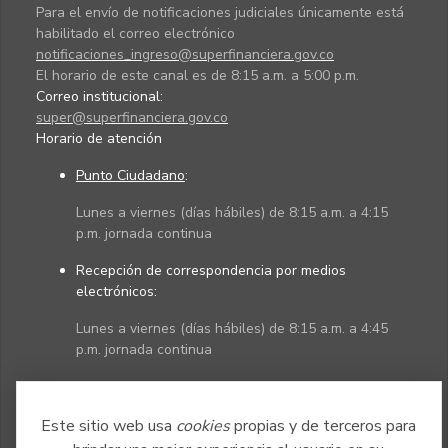
Para el envío de notificaciones judiciales únicamente está
habilitado el correo electrónico
notificaciones_ingreso@superfinanciera.gov.co
El horario de este canal es de 8:15 a.m. a 5:00 p.m.
Correo institucional:
super@superfinanciera.gov.co
Horario de atención
Punto Ciudadano
:
Lunes a viernes (días hábiles) de 8:15 a.m. a 4:15
p.m. jornada continua
Recepción de correspondencia por medios
electrónicos:
Lunes a viernes (días hábiles) de 8:15 a.m. a 4:45
p.m. jornada continua
Políticas
Mapa del sitio
Este sitio web usa
cookies
propias y de terceros para