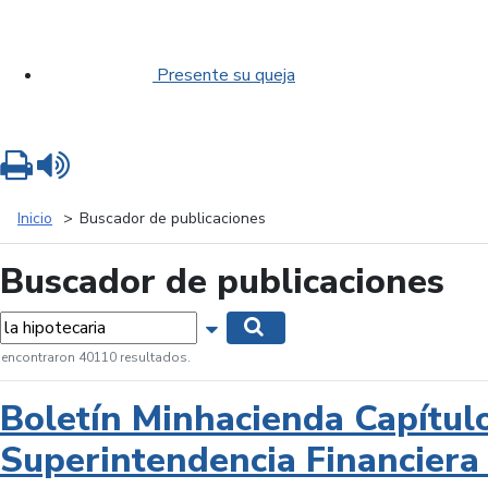
Presente su queja
Imprimir
Leer contenido
Inicio
Buscador de publicaciones
Buscador de publicaciones
labras...
Mostrar opciones de búsqueda
Buscar
 encontraron 40110 resultados.
Boletín Minhacienda Capítul
Superintendencia Financiera 