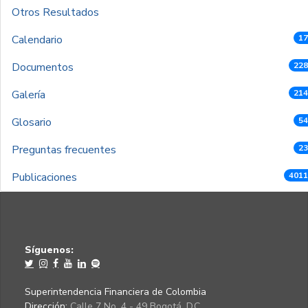
Otros Resultados
Calendario
17
Documentos
228
Galería
214
Glosario
54
Preguntas frecuentes
23
Publicaciones
4011
Síguenos:
Superintendencia Financiera de Colombia
Dirección:
Calle 7 No. 4 - 49 Bogotá, D.C.