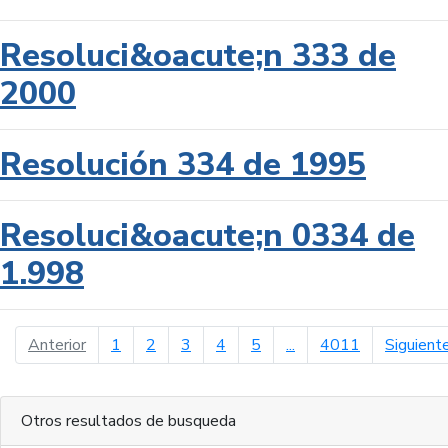
Resoluci&oacute;n 333 de
2000
Resolución 334 de 1995
Resoluci&oacute;n 0334 de
1.998
página anterior
Anterior
1
2
3
4
5
...
4011
Siguient
Otros resultados de busqueda