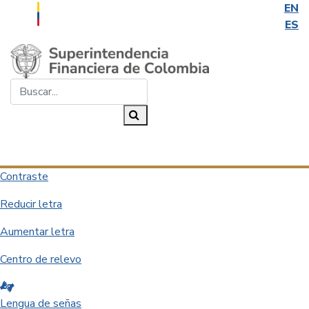
EN
ES
Saltar al contenido principal
Buscar...
Buscar
Desplegar navegación
Contraste
Reducir letra
Aumentar letra
Centro de relevo
Lengua de señas