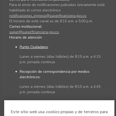
Para el envío de notificaciones judiciales únicamente está
habilitado el correo electrónico
notificaciones_ingreso@superfinanciera.gov.co
El horario de este canal es de 8:15 a.m. a 5:00 p.m.
Correo institucional:
super@superfinanciera.gov.co
Horario de atención
Punto Ciudadano
:
Lunes a viernes (días hábiles) de 8:15 a.m. a 4:15
p.m. jornada continua
Recepción de correspondencia por medios
electrónicos:
Lunes a viernes (días hábiles) de 8:15 a.m. a 4:45
p.m. jornada continua
Políticas
Mapa del sitio
Este sitio web usa
cookies
propias y de terceros para