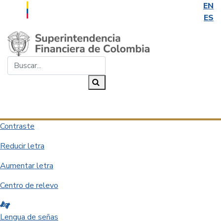
EN
ES
Saltar al contenido principal
Buscar...
Buscar
Desplegar navegación
Contraste
Reducir letra
Aumentar letra
Centro de relevo
Lengua de señas