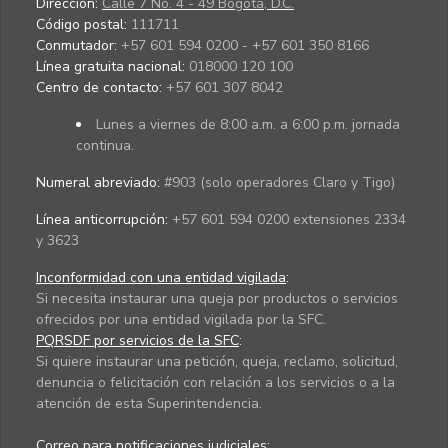
Dirección:
Calle 7 No. 4 - 49 Bogotá, D.C.
Código postal:
111711
Conmutador:
+57 601 594 0200 - +57 601 350 8166
Línea gratuita nacional:
018000 120 100
Centro de contacto:
+57 601 307 8042
Lunes a viernes de 8:00 a.m. a 6:00 p.m. jornada
continua.
Numeral abreviado:
#903 (solo operadores Claro y Tigo)
Línea anticorrupción:
+57 601 594 0200 extensiones 2334
y 3623
Inconformidad con una entidad vigilada
:
Si necesita instaurar una queja por productos o servicios
ofrecidos por una entidad vigilada por la SFC.
PQRSDF por servicios de la SFC
:
Si quiere instaurar una petición, queja, reclamo, solicitud,
denuncia o felicitación con relación a los servicios o a la
atención de esta Superintendencia.
Correo para notificaciones judiciales: