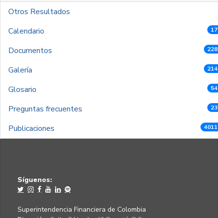
Otros Resultados
Calendario
17
Documentos
228
Galería
214
Glosario
54
Preguntas frecuentes
23
Publicaciones
4011
Síguenos:
Superintendencia Financiera de Colombia