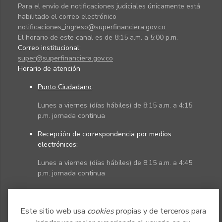
Para el envío de notificaciones judiciales únicamente está
habilitado el correo electrónico
notificaciones_ingreso@superfinanciera.gov.co
El horario de este canal es de 8:15 a.m. a 5:00 p.m.
Correo institucional:
super@superfinanciera.gov.co
Horario de atención
Punto Ciudadano
:
Lunes a viernes (días hábiles) de 8:15 a.m. a 4:15
p.m. jornada continua
Recepción de correspondencia por medios
electrónicos:
Lunes a viernes (días hábiles) de 8:15 a.m. a 4:45
p.m. jornada continua
Políticas
Mapa del sitio
Este sitio web usa
cookies
propias y de terceros para