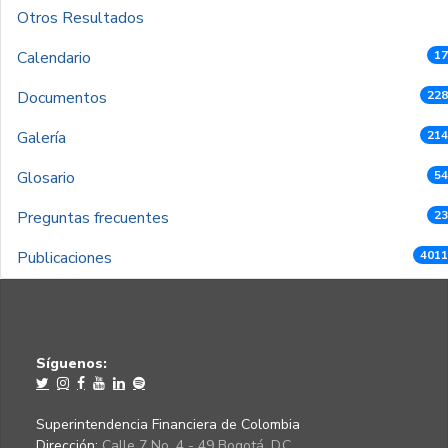
Otros Resultados
Calendario
17
Documentos
228
Galería
214
Glosario
54
Preguntas frecuentes
23
Publicaciones
4011
Síguenos:
Superintendencia Financiera de Colombia
Dirección:
Calle 7 No. 4 - 49 Bogotá, D.C.