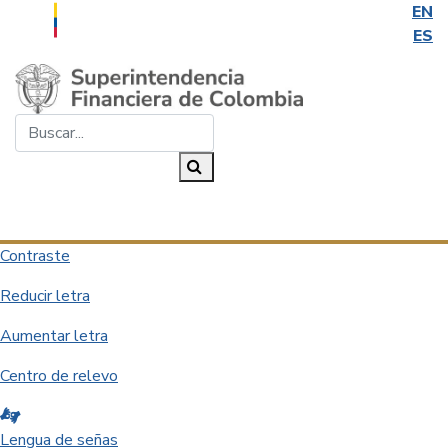
EN
ES
Saltar al contenido principal
Buscar...
Buscar
Desplegar navegación
Contraste
Reducir letra
Aumentar letra
Centro de relevo
Lengua de señas