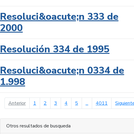
Resoluci&oacute;n 333 de
2000
Resolución 334 de 1995
Resoluci&oacute;n 0334 de
1.998
página anterior
Anterior
1
2
3
4
5
...
4011
Siguient
Otros resultados de busqueda