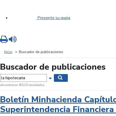
Presente su queja
Imprimir
Leer contenido
Inicio
Buscador de publicaciones
Buscador de publicaciones
labras...
Mostrar opciones de búsqueda
Buscar
 encontraron 40110 resultados.
Boletín Minhacienda Capítul
Superintendencia Financiera 