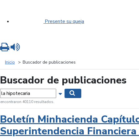
Presente su queja
Imprimir
Leer contenido
Inicio
Buscador de publicaciones
Buscador de publicaciones
labras...
Mostrar opciones de búsqueda
Buscar
 encontraron 40110 resultados.
Boletín Minhacienda Capítul
Superintendencia Financiera 