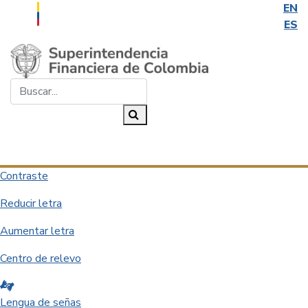
EN
ES
Saltar al contenido principal
Buscar...
Buscar
Desplegar navegación
Contraste
Reducir letra
Aumentar letra
Centro de relevo
Lengua de señas