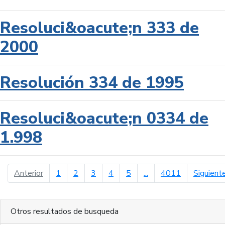
Resoluci&oacute;n 333 de
2000
Resolución 334 de 1995
Resoluci&oacute;n 0334 de
1.998
página anterior
Anterior
1
2
3
4
5
...
4011
Siguient
Otros resultados de busqueda