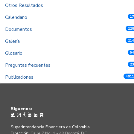
Otros Resultados
Calendario
17
Documentos
228
Galería
214
Glosario
54
Preguntas frecuentes
23
Publicaciones
4011
Síguenos:
Superintendencia Financiera de Colombia
Dirección:
Calle 7 No. 4 - 49 Bogotá, D.C.