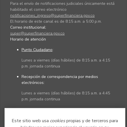
Para el envío de notificaciones judiciales únicamente está
habilitado el correo electrónico
notificaciones_ingreso@superfinanciera.gov.co
El horario de este canal es de 8:15 a.m. a 5:00 p.m.
Correo institucional:
super@superfinanciera.gov.co
Horario de atención
Punto Ciudadano
:
Lunes a viernes (días hábiles) de 8:15 a.m. a 4:15
p.m. jornada continua
Recepción de correspondencia por medios
electrónicos:
Lunes a viernes (días hábiles) de 8:15 a.m. a 4:45
p.m. jornada continua
Políticas
Mapa del sitio
Este sitio web usa
cookies
propias y de terceros para