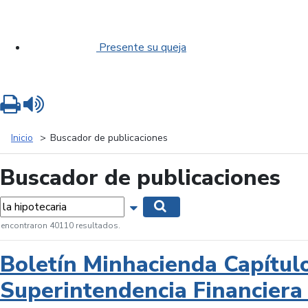
Presente su queja
Imprimir
Leer contenido
Inicio
Buscador de publicaciones
Buscador de publicaciones
labras...
Mostrar opciones de búsqueda
Buscar
 encontraron 40110 resultados.
Boletín Minhacienda Capítul
Superintendencia Financiera 