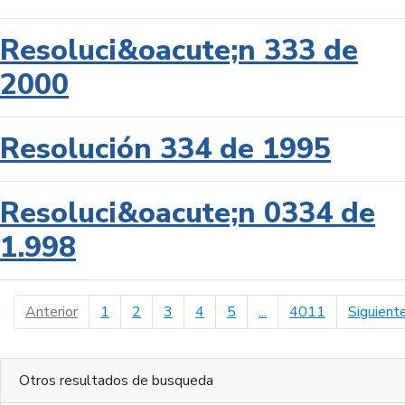
Resoluci&oacute;n 333 de
2000
Resolución 334 de 1995
Resoluci&oacute;n 0334 de
1.998
página anterior
Anterior
1
2
3
4
5
...
4011
Siguient
Otros resultados de busqueda