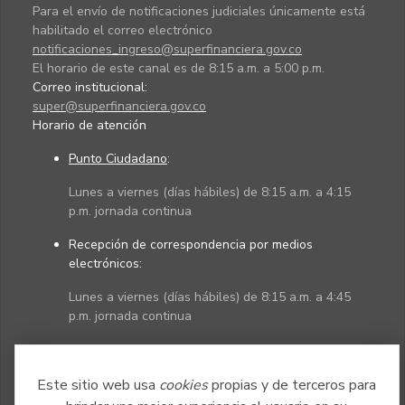
Para el envío de notificaciones judiciales únicamente está
habilitado el correo electrónico
notificaciones_ingreso@superfinanciera.gov.co
El horario de este canal es de 8:15 a.m. a 5:00 p.m.
Correo institucional:
super@superfinanciera.gov.co
Horario de atención
Punto Ciudadano
:
Lunes a viernes (días hábiles) de 8:15 a.m. a 4:15
p.m. jornada continua
Recepción de correspondencia por medios
electrónicos:
Lunes a viernes (días hábiles) de 8:15 a.m. a 4:45
p.m. jornada continua
Políticas
Mapa del sitio
Este sitio web usa
cookies
propias y de terceros para