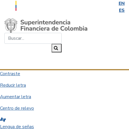
EN
ES
Saltar al contenido principal
Buscar...
Buscar
Desplegar navegación
Contraste
Reducir letra
Aumentar letra
Centro de relevo
Lengua de señas