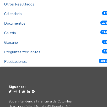
Otros Resultados
Calendario
17
Documentos
228
Galería
214
Glosario
54
Preguntas frecuentes
23
Publicaciones
4011
Síguenos:
Superintendencia Financiera de Colombia
Dirección:
Calle 7 No. 4 - 49 Bogotá, D.C.