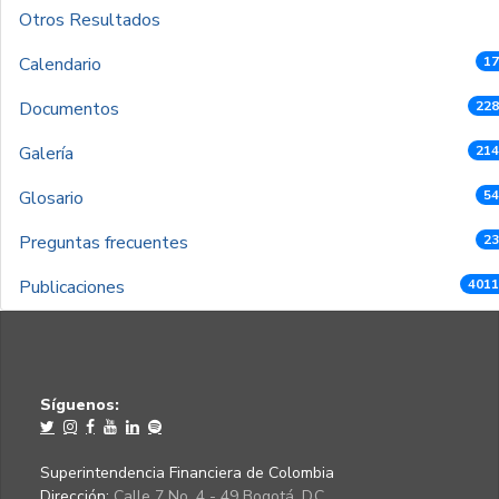
Otros Resultados
Calendario
17
Documentos
228
Galería
214
Glosario
54
Preguntas frecuentes
23
Publicaciones
4011
Síguenos:
Superintendencia Financiera de Colombia
Dirección:
Calle 7 No. 4 - 49 Bogotá, D.C.