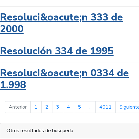
Resoluci&oacute;n 333 de
2000
Resolución 334 de 1995
Resoluci&oacute;n 0334 de
1.998
página anterior
Anterior
1
2
3
4
5
...
4011
Siguient
Otros resultados de busqueda