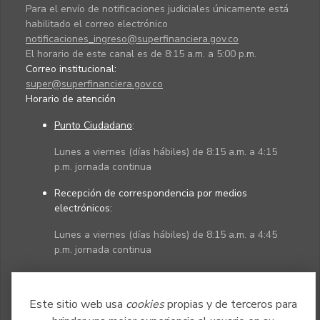
Para el envío de notificaciones judiciales únicamente está
habilitado el correo electrónico
notificaciones_ingreso@superfinanciera.gov.co
El horario de este canal es de 8:15 a.m. a 5:00 p.m.
Correo institucional:
super@superfinanciera.gov.co
Horario de atención
Punto Ciudadano
:
Lunes a viernes (días hábiles) de 8:15 a.m. a 4:15
p.m. jornada continua
Recepción de correspondencia por medios
electrónicos:
Lunes a viernes (días hábiles) de 8:15 a.m. a 4:45
p.m. jornada continua
Políticas
Mapa del sitio
Este sitio web usa
cookies
propias y de terceros para