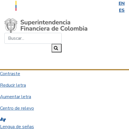
EN
ES
Saltar al contenido principal
Buscar...
Buscar
Desplegar navegación
Contraste
Reducir letra
Aumentar letra
Centro de relevo
Lengua de señas