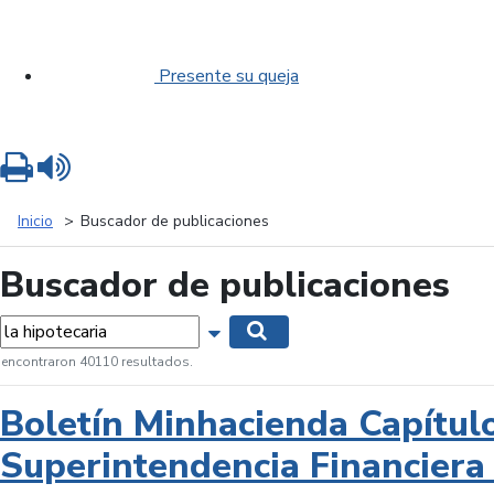
Presente su queja
Imprimir
Leer contenido
Inicio
Buscador de publicaciones
Buscador de publicaciones
labras...
Mostrar opciones de búsqueda
Buscar
 encontraron 40110 resultados.
Boletín Minhacienda Capítul
Superintendencia Financiera 