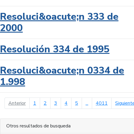
Resoluci&oacute;n 333 de
2000
Resolución 334 de 1995
Resoluci&oacute;n 0334 de
1.998
página anterior
Anterior
1
2
3
4
5
...
4011
Siguient
Otros resultados de busqueda