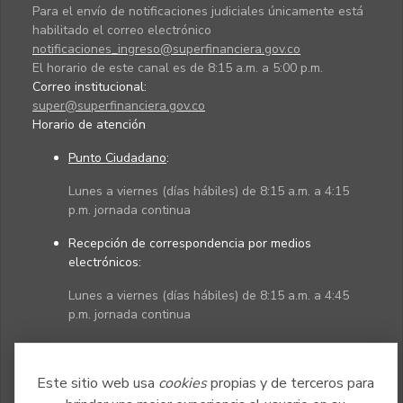
Para el envío de notificaciones judiciales únicamente está
habilitado el correo electrónico
notificaciones_ingreso@superfinanciera.gov.co
El horario de este canal es de 8:15 a.m. a 5:00 p.m.
Correo institucional:
super@superfinanciera.gov.co
Horario de atención
Punto Ciudadano
:
Lunes a viernes (días hábiles) de 8:15 a.m. a 4:15
p.m. jornada continua
Recepción de correspondencia por medios
electrónicos:
Lunes a viernes (días hábiles) de 8:15 a.m. a 4:45
p.m. jornada continua
Políticas
Mapa del sitio
Este sitio web usa
cookies
propias y de terceros para