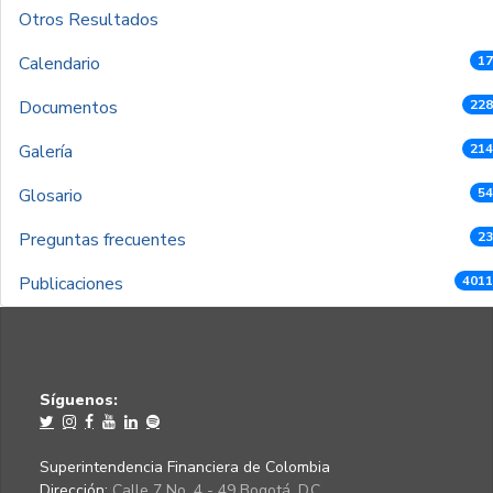
Otros Resultados
Calendario
17
Documentos
228
Galería
214
Glosario
54
Preguntas frecuentes
23
Publicaciones
4011
Síguenos:
Superintendencia Financiera de Colombia
Dirección:
Calle 7 No. 4 - 49 Bogotá, D.C.