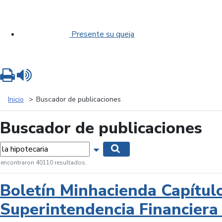
Presente su queja
Imprimir
Leer contenido
Inicio
Buscador de publicaciones
Buscador de publicaciones
labras...
Mostrar opciones de búsqueda
Buscar
 encontraron 40110 resultados.
Boletín Minhacienda Capítul
Superintendencia Financiera 