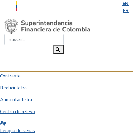
EN
ES
Saltar al contenido principal
Buscar...
Buscar
Desplegar navegación
Contraste
Reducir letra
Aumentar letra
Centro de relevo
Lengua de señas