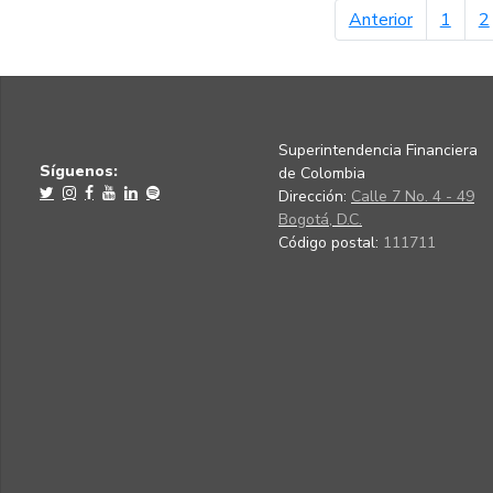
página ant
Anterior
1
2
Superintendencia Financiera
Síguenos:
de Colombia
Dirección:
Calle 7 No. 4 - 49
Bogotá, D.C.
Código postal:
111711