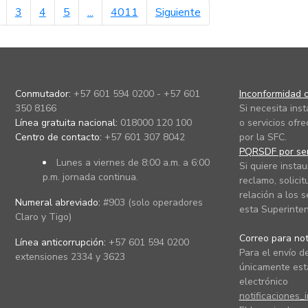
erior
página siguiente
3
4
5
...
4011
Siguiente
Conmutador:
+57 601 594 0200 - +57 601
Inconformidad c
350 8166
Si necesita ins
Línea gratuita nacional:
018000 120 100
o servicios ofre
Centro de contacto:
+57 601 307 8042
por la SFC.
PQRSDF por ser
Lunes a viernes de 8:00 a.m. a 6:00
Si quiere instau
p.m. jornada continua.
reclamo, solicit
relación a los s
Numeral abreviado:
#903 (solo operadores
esta Superinten
Claro y Tigo)
Correo para noti
Línea anticorrupción:
+57 601 594 0200
Para el envío de
extensiones 2334 y 3623
únicamente está
electrónico
notificaciones_