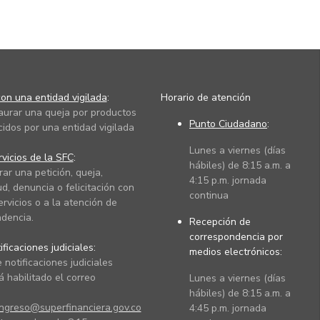
on una entidad vigilada
:
Horario de atención
taurar una queja por productos
Punto Ciudadano
:
cidos por una entidad vigilada
Lunes a viernes (días
vicios de la SFC
:
hábiles) de 8:15 a.m. a
rar una petición, queja,
4:15 p.m. jornada
ud, denuncia o felicitación con
continua
ervicios o a la atención de
dencia.
Recepción de
correspondencia por
ficaciones judiciales:
medios electrónicos:
 notificaciones judiciales
 habilitado el correo
Lunes a viernes (días
hábiles) de 8:15 a.m. a
ingreso@superfinanciera.gov.co
4:45 p.m. jornada