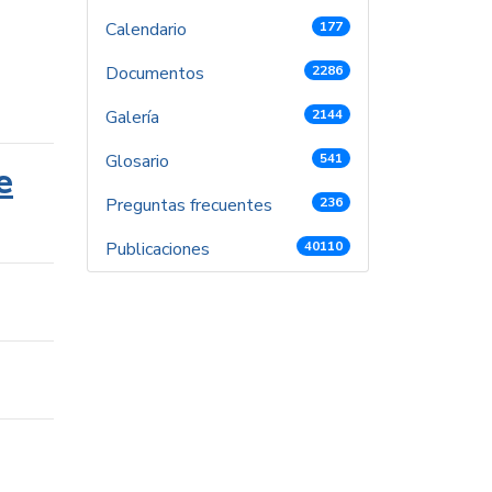
Calendario
177
Documentos
2286
Galería
2144
Glosario
541
e
Preguntas frecuentes
236
Publicaciones
40110