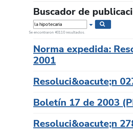
Buscador de publicac
Palabras...
Mostrar opciones 
Buscar
Se encontraron 40110 resultados.
Norma expedida: Reso
2001
Resoluci&oacute;n 02
Boletín 17 de 2003 
Resoluci&oacute;n 27