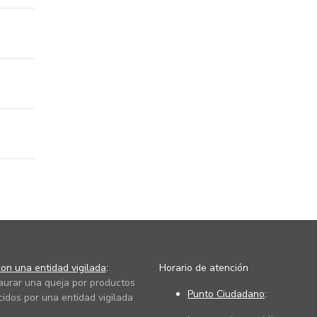
on una entidad vigilada
:
Horario de atención
taurar una queja por productos
Punto Ciudadano
:
cidos por una entidad vigilada