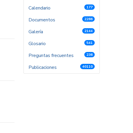
Calendario
177
Documentos
2286
Galería
2144
Glosario
541
Preguntas frecuentes
236
Publicaciones
40110