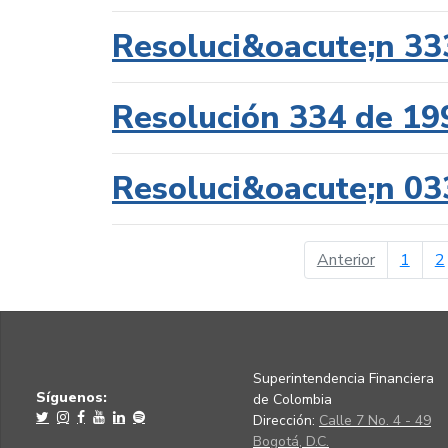
Resoluci&oacute;n 33
Resolución 334 de 19
Resoluci&oacute;n 03
página ant
Anterior
1
2
Superintendencia Financiera
Síguenos:
de Colombia
Dirección:
Calle 7 No. 4 - 49
Bogotá, D.C.