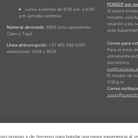
PQRSDF por ser
Lunes a viernes de 8:00 a.m. a 6:00
Si quiere instau
p.m. jornada continua.
reclamo, solicit
relación a los s
Numeral abreviado:
#903 (solo operadores
esta Superinten
Claro y Tigo)
Correo para noti
Línea anticorrupción:
+57 601 594 0200
Para el envío de
extensiones 2334 y 3623
únicamente está
electrónico
notificaciones_
El horario de es
5:00 p.m.
Correo instituc
super@superfin
kies
propias y de terceros para brindar una mejor experiencia al u