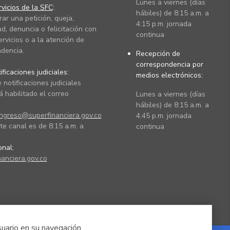
Lunes a viernes (días
vicios de la SFC
:
hábiles) de 8:15 a.m. a
rar una petición, queja,
4:15 p.m. jornada
ud, denuncia o felicitación con
continua
ervicios o a la atención de
dencia.
Recepción de
correspondencia por
ficaciones judiciales:
medios electrónicos:
 notificaciones judiciales
 habilitado el correo
Lunes a viernes (días
hábiles) de 8:15 a.m. a
ingreso@superfinanciera.gov.co
4:45 p.m. jornada
te canal es de 8:15 a.m. a
continua
ional:
anciera.gov.co
suario en su navegación.