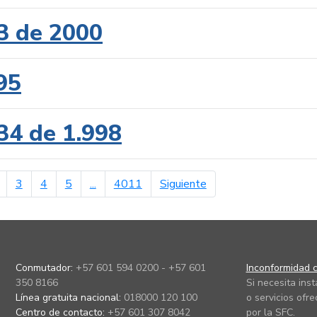
3 de 2000
95
34 de 1.998
erior
página siguiente
3
4
5
...
4011
Siguiente
Conmutador:
+57 601 594 0200 - +57 601
Inconformidad c
350 8166
Si necesita ins
Línea gratuita nacional:
018000 120 100
o servicios ofre
Centro de contacto:
+57 601 307 8042
por la SFC.