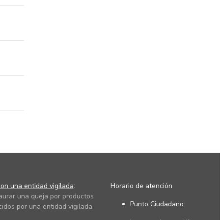
on una entidad vigilada
:
Horario de atención
taurar una queja por productos
Punto Ciudadano
:
cidos por una entidad vigilada