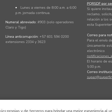
PQRSDF por ser
Lunes a viernes de 8:00 a.m. a 6:00
Si quiere instau
p.m. jornada continua.
reclamo, solicit
relación a los s
Numeral abreviado:
#903 (solo operadores
esta Superinten
Claro y Tigo)
Correo para noti
Línea anticorrupción:
+57 601 594 0200
Para el envío de
extensiones 2334 y 3623
únicamente está
electrónico
notificaciones_
El horario de es
5:00 p.m.
Correo instituc
super@superfin
kies
propias y de terceros para brindar una mejor experiencia al u