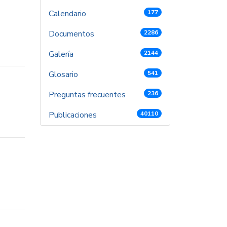
Calendario
177
Documentos
2286
Galería
2144
Glosario
541
Preguntas frecuentes
236
Publicaciones
40110