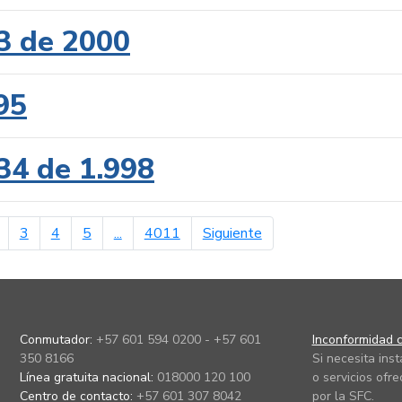
3 de 2000
95
34 de 1.998
erior
página siguiente
3
4
5
...
4011
Siguiente
Conmutador:
+57 601 594 0200 - +57 601
Inconformidad c
350 8166
Si necesita ins
Línea gratuita nacional:
018000 120 100
o servicios ofre
Centro de contacto:
+57 601 307 8042
por la SFC.