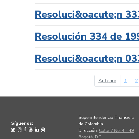
Resoluci&oacute;n 33
Resolución 334 de 19
Resoluci&oacute;n 03
página ant
Anterior
1
2
Superintendencia Financiera
Síguenos:
de Colombia
Dirección:
Calle 7 No. 4 - 49
Bogotá, D.C.