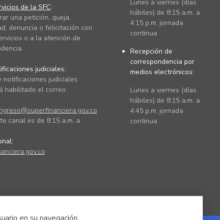
Lunes a viernes (días
vicios de la SFC
:
hábiles) de 8:15 a.m. a
rar una petición, queja,
4:15 p.m. jornada
ud, denuncia o felicitación con
continua
ervicios o a la atención de
dencia.
Recepción de
correspondencia por
ficaciones judiciales:
medios electrónicos:
 notificaciones judiciales
 habilitado el correo
Lunes a viernes (días
hábiles) de 8:15 a.m. a
ingreso@superfinanciera.gov.co
4:45 p.m. jornada
te canal es de 8:15 a.m. a
continua
ional:
anciera.gov.co
suario en su navegación.