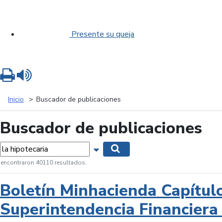
Presente su queja
Imprimir
Leer contenido
Inicio
Buscador de publicaciones
Buscador de publicaciones
labras...
Mostrar opciones de búsqueda
Buscar
 encontraron 40110 resultados.
Boletín Minhacienda Capítul
Superintendencia Financiera 