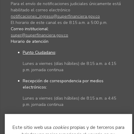
Para el envío de notificaciones judiciales únicamente está
habilitado el correo electrónico
notificaciones_ingreso@superfinanciera.gov.co
El horario de este canal es de 8:15 a.m. a 5:00 p.m.
Correo institucional:
super@superfinanciera.gov.co
Horario de atención
Punto Ciudadano
:
Lunes a viernes (días hábiles) de 8:15 a.m. a 4:15
p.m. jornada continua
Recepción de correspondencia por medios
electrónicos:
Lunes a viernes (días hábiles) de 8:15 a.m. a 4:45
p.m. jornada continua
Políticas
Mapa del sitio
Este sitio web usa
cookies
propias y de terceros para