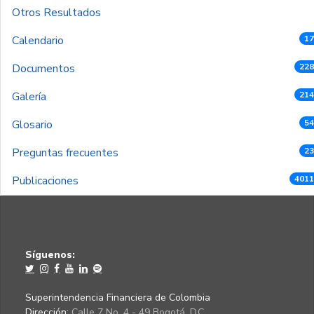
Otros Resultados
Calendario
17
Documentos
228
Galería
214
Glosario
54
Preguntas frecuentes
23
Publicaciones
4011
Síguenos:
Superintendencia Financiera de Colombia
Dirección:
Calle 7 No. 4 - 49 Bogotá, D.C.