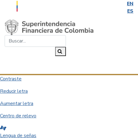
EN
ES
Saltar al contenido principal
Buscar...
Buscar
Desplegar navegación
Contraste
Reducir letra
Aumentar letra
Centro de relevo
Lengua de señas