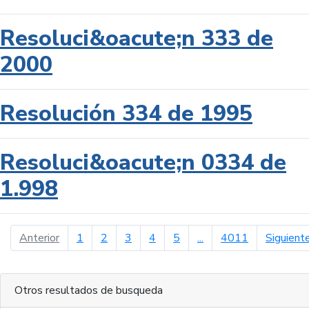
Resoluci&oacute;n 333 de
2000
Resolución 334 de 1995
Resoluci&oacute;n 0334 de
1.998
página anterior
Anterior
1
2
3
4
5
...
4011
Siguient
Otros resultados de busqueda