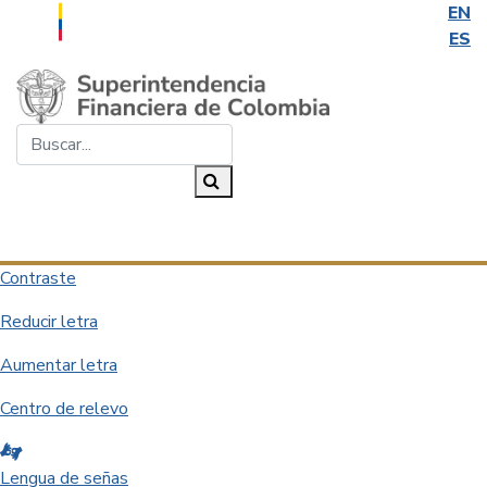
EN
ES
Saltar al contenido principal
Buscar...
Buscar
Desplegar navegación
Contraste
Reducir letra
Aumentar letra
Centro de relevo
Lengua de señas