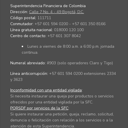
Superintendencia Financiera de Colombia
Dirección:
Calle 7 No. 4 - 49 Bogotá, D.C.
Código postal:
111711
Conmutador:
+57 601 594 0200 - +57 601 350 8166
Línea gratuita nacional:
018000 120 100
Centro de contacto:
+57 601 307 8042
Lunes a viernes de 8:00 a.m. a 6:00 p.m. jornada
continua.
Numeral abreviado:
#903 (solo operadores Claro y Tigo)
Línea anticorrupción:
+57 601 594 0200 extensiones 2334
y 3623
Inconformidad con una entidad vigilada
:
Si necesita instaurar una queja por productos o servicios
ofrecidos por una entidad vigilada por la SFC.
PQRSDF por servicios de la SFC
:
Si quiere instaurar una petición, queja, reclamo, solicitud,
denuncia o felicitación con relación a los servicios o a la
atención de esta Superintendencia.