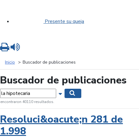
Presente su queja
Imprimir
Leer contenido
Inicio
Buscador de publicaciones
Buscador de publicaciones
labras...
Mostrar opciones de búsqueda
Buscar
 encontraron 40110 resultados.
Resoluci&oacute;n 281 de
1.998