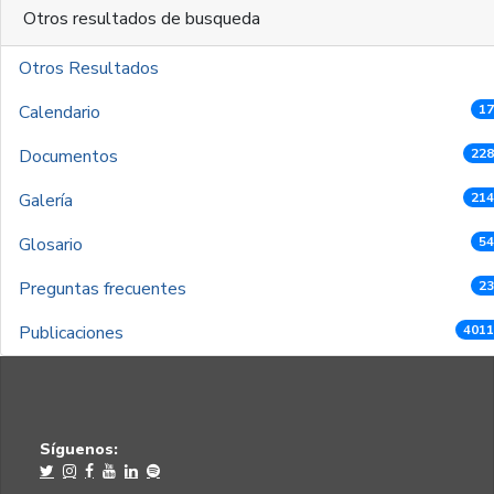
Otros resultados de busqueda
Otros Resultados
Calendario
17
Documentos
228
Galería
214
Glosario
54
Preguntas frecuentes
23
Publicaciones
4011
Síguenos: