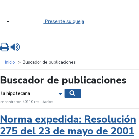
Presente su queja
Imprimir
Leer contenido
Inicio
Buscador de publicaciones
Buscador de publicaciones
labras...
Mostrar opciones de búsqueda
Buscar
 encontraron 40110 resultados.
Norma expedida: Resolución
275 del 23 de mayo de 2001