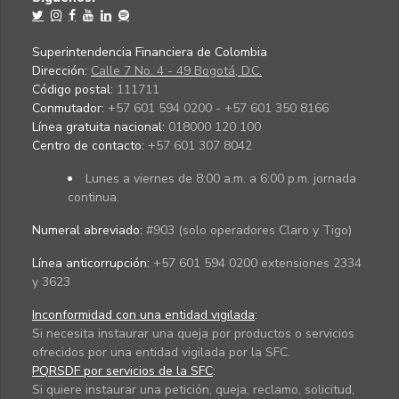
Superintendencia Financiera de Colombia
Dirección:
Calle 7 No. 4 - 49 Bogotá, D.C.
Código postal:
111711
Conmutador:
+57 601 594 0200 - +57 601 350 8166
Línea gratuita nacional:
018000 120 100
Centro de contacto:
+57 601 307 8042
Lunes a viernes de 8:00 a.m. a 6:00 p.m. jornada
continua.
Numeral abreviado:
#903 (solo operadores Claro y Tigo)
Línea anticorrupción:
+57 601 594 0200 extensiones 2334
y 3623
Inconformidad con una entidad vigilada
:
Si necesita instaurar una queja por productos o servicios
ofrecidos por una entidad vigilada por la SFC.
PQRSDF por servicios de la SFC
:
Si quiere instaurar una petición, queja, reclamo, solicitud,