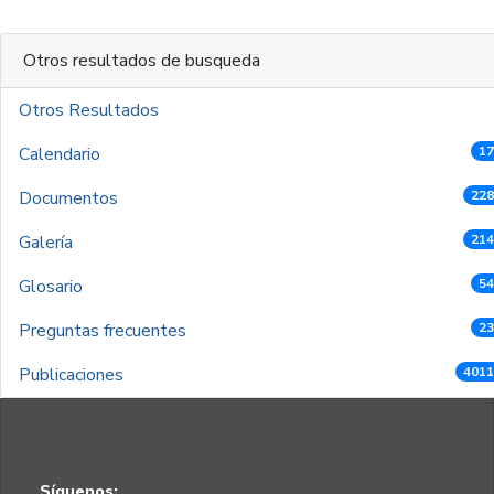
Otros resultados de busqueda
Otros Resultados
Calendario
17
Documentos
228
Galería
214
Glosario
54
Preguntas frecuentes
23
Publicaciones
4011
Síguenos: