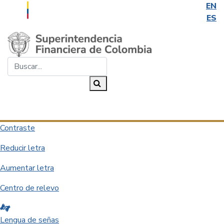
EN
ES
Saltar al contenido principal
Buscar...
Buscar
Desplegar navegación
Contraste
Reducir letra
Aumentar letra
Centro de relevo
Lengua de señas