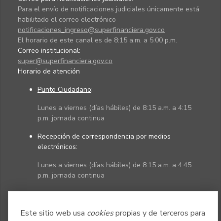
Para el envío de notificaciones judiciales únicamente está
habilitado el correo electrónico
notificaciones_ingreso@superfinanciera.gov.co
El horario de este canal es de 8:15 a.m. a 5:00 p.m.
Correo institucional:
super@superfinanciera.gov.co
Horario de atención
Punto Ciudadano
:
Lunes a viernes (días hábiles) de 8:15 a.m. a 4:15
p.m. jornada continua
Recepción de correspondencia por medios
electrónicos:
Lunes a viernes (días hábiles) de 8:15 a.m. a 4:45
p.m. jornada continua
Políticas
Mapa del sitio
Este sitio web usa
cookies
propias y de terceros para