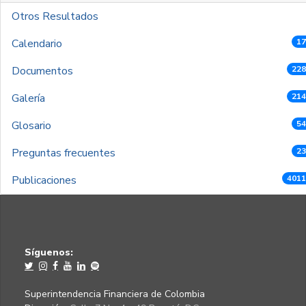
Otros Resultados
Calendario
17
Documentos
228
Galería
214
Glosario
54
Preguntas frecuentes
23
Publicaciones
4011
Síguenos:
Superintendencia Financiera de Colombia