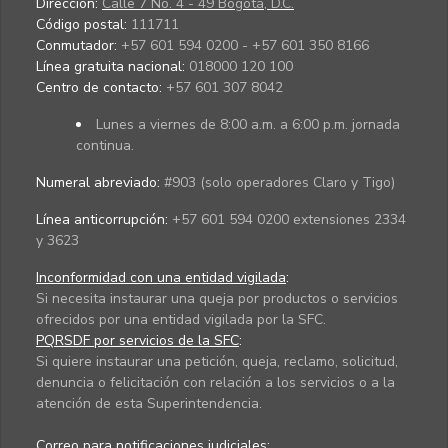
Dirección:
Calle 7 No. 4 - 49 Bogotá, D.C.
Código postal:
111711
Conmutador:
+57 601 594 0200 - +57 601 350 8166
Línea gratuita nacional:
018000 120 100
Centro de contacto:
+57 601 307 8042
Lunes a viernes de 8:00 a.m. a 6:00 p.m. jornada
continua.
Numeral abreviado:
#903 (solo operadores Claro y Tigo)
Línea anticorrupción:
+57 601 594 0200 extensiones 2334
y 3623
Inconformidad con una entidad vigilada
:
Si necesita instaurar una queja por productos o servicios
ofrecidos por una entidad vigilada por la SFC.
PQRSDF por servicios de la SFC
:
Si quiere instaurar una petición, queja, reclamo, solicitud,
denuncia o felicitación con relación a los servicios o a la
atención de esta Superintendencia.
Correo para notificaciones judiciales: