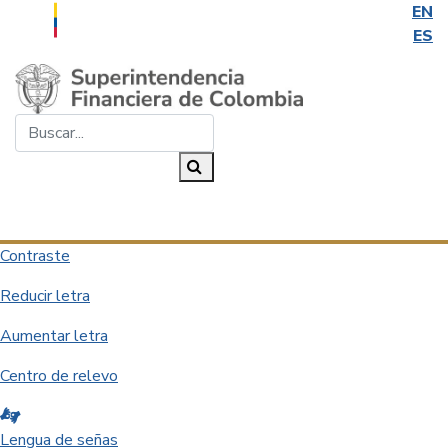
EN
ES
Saltar al contenido principal
Buscar...
Buscar
Desplegar navegación
Contraste
Reducir letra
Aumentar letra
Centro de relevo
Lengua de señas