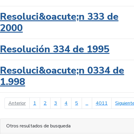
Resoluci&oacute;n 333 de
2000
Resolución 334 de 1995
Resoluci&oacute;n 0334 de
1.998
página anterior
Anterior
1
2
3
4
5
...
4011
Siguient
Otros resultados de busqueda