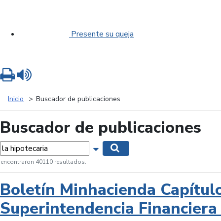
Presente su queja
Imprimir
Leer contenido
Inicio
Buscador de publicaciones
Buscador de publicaciones
labras...
Mostrar opciones de búsqueda
Buscar
 encontraron 40110 resultados.
Boletín Minhacienda Capítul
Superintendencia Financiera 