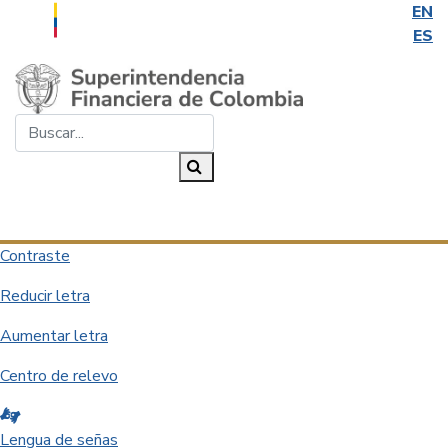
EN
ES
Saltar al contenido principal
Buscar...
Buscar
Desplegar navegación
Contraste
Reducir letra
Aumentar letra
Centro de relevo
Lengua de señas