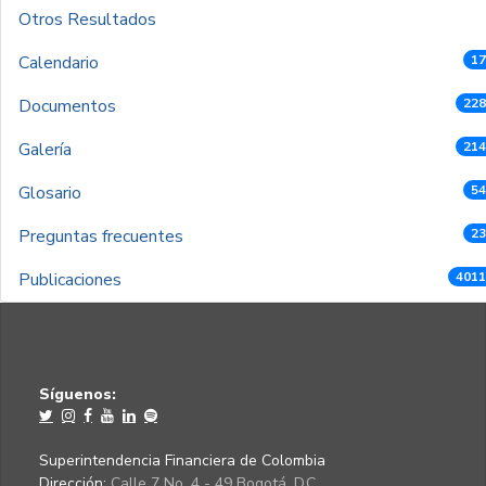
Otros Resultados
Calendario
17
Documentos
228
Galería
214
Glosario
54
Preguntas frecuentes
23
Publicaciones
4011
Síguenos:
Superintendencia Financiera de Colombia
Dirección:
Calle 7 No. 4 - 49 Bogotá, D.C.