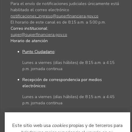
Para el envío de notificaciones judiciales únicamente está
habilitado el correo electrónico
notificaciones_ingreso@superfinanciera.gov.co
El horario de este canal es de 8:15 a.m. a 5:00 p.m.
Correo institucional:
super@superfinanciera.gov.co
Horario de atención
Punto Ciudadano
:
Lunes a viernes (días hábiles) de 8:15 a.m. a 4:15
p.m. jornada continua
Recepción de correspondencia por medios
electrónicos:
Lunes a viernes (días hábiles) de 8:15 a.m. a 4:45
p.m. jornada continua
Políticas
Mapa del sitio
Este sitio web usa
cookies
propias y de terceros para