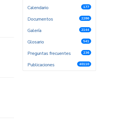
Calendario
177
Documentos
2286
Galería
2144
Glosario
541
Preguntas frecuentes
236
Publicaciones
40110