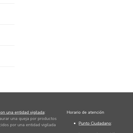
on una entidad vigilada
:
Horario de atención
taurar una queja por productos
Punto Ciudadano
:
cidos por una entidad vigilada