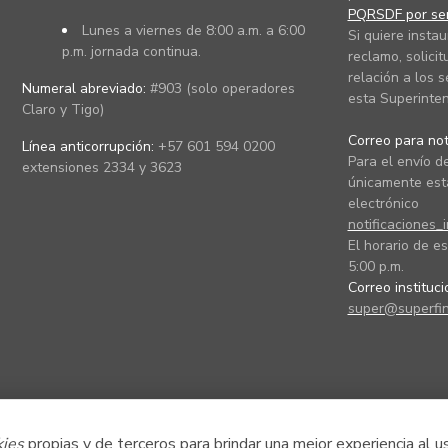
PQRSDF por ser
Lunes a viernes de 8:00 a.m. a 6:00
Si quiere instau
p.m. jornada continua.
reclamo, solicit
relación a los s
Numeral abreviado:
#903 (solo operadores
esta Superinten
Claro y Tigo)
Correo para noti
Línea anticorrupción:
+57 601 594 0200
Para el envío de
extensiones 2334 y 3623
únicamente está
electrónico
notificaciones_
El horario de es
5:00 p.m.
Correo instituc
super@superfin
kies
propias y de terceros para brindar una mejor experiencia al u