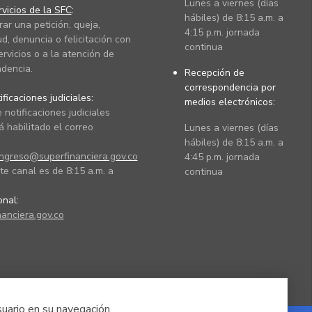
Lunes a viernes (días
vicios de la SFC
:
hábiles) de 8:15 a.m. a
rar una petición, queja,
4:15 p.m. jornada
ud, denuncia o felicitación con
continua
ervicios o a la atención de
dencia.
Recepción de
correspondencia por
ficaciones judiciales:
medios electrónicos:
 notificaciones judiciales
 habilitado el correo
Lunes a viernes (días
hábiles) de 8:15 a.m. a
ingreso@superfinanciera.gov.co
4:45 p.m. jornada
te canal es de 8:15 a.m. a
continua
ional:
anciera.gov.co
suario en su navegación.