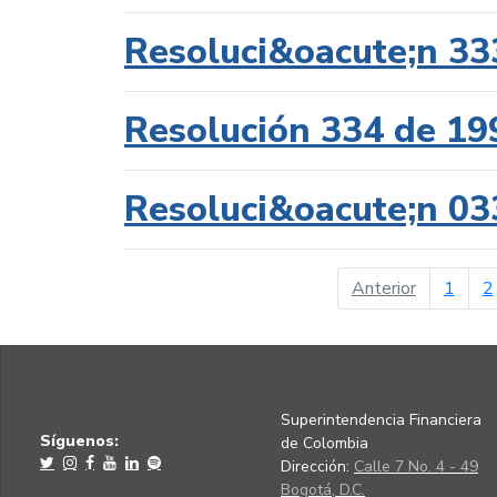
Resoluci&oacute;n 33
Resolución 334 de 19
Resoluci&oacute;n 03
página ant
Anterior
1
2
Superintendencia Financiera
Síguenos:
de Colombia
Dirección:
Calle 7 No. 4 - 49
Bogotá, D.C.