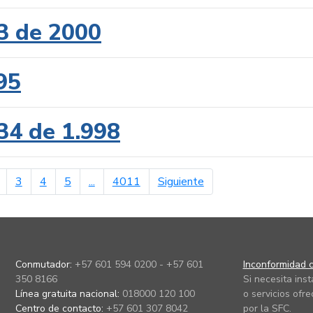
3 de 2000
95
34 de 1.998
erior
página siguiente
3
4
5
...
4011
Siguiente
Conmutador:
+57 601 594 0200 - +57 601
Inconformidad c
350 8166
Si necesita ins
Línea gratuita nacional:
018000 120 100
o servicios ofre
Centro de contacto:
+57 601 307 8042
por la SFC.