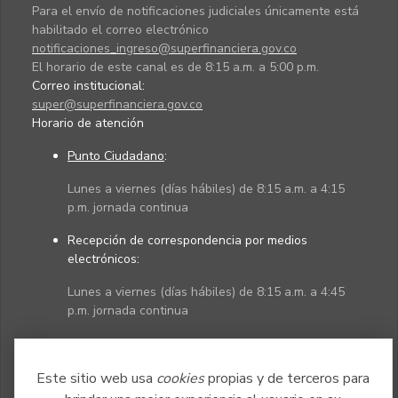
Para el envío de notificaciones judiciales únicamente está
habilitado el correo electrónico
notificaciones_ingreso@superfinanciera.gov.co
El horario de este canal es de 8:15 a.m. a 5:00 p.m.
Correo institucional:
super@superfinanciera.gov.co
Horario de atención
Punto Ciudadano
:
Lunes a viernes (días hábiles) de 8:15 a.m. a 4:15
p.m. jornada continua
Recepción de correspondencia por medios
electrónicos:
Lunes a viernes (días hábiles) de 8:15 a.m. a 4:45
p.m. jornada continua
Políticas
Mapa del sitio
Este sitio web usa
cookies
propias y de terceros para