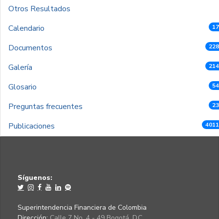
Otros Resultados
Calendario
17
Documentos
228
Galería
214
Glosario
54
Preguntas frecuentes
23
Publicaciones
4011
Síguenos:
Superintendencia Financiera de Colombia
Dirección:
Calle 7 No. 4 - 49 Bogotá, D.C.