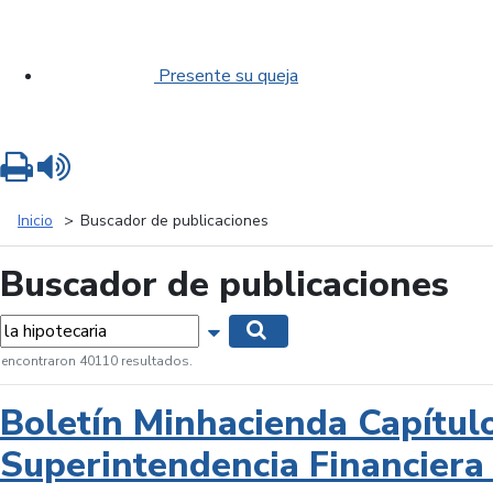
Presente su queja
Imprimir
Leer contenido
Inicio
Buscador de publicaciones
Buscador de publicaciones
labras...
Mostrar opciones de búsqueda
Buscar
 encontraron 40110 resultados.
Boletín Minhacienda Capítul
Superintendencia Financiera 