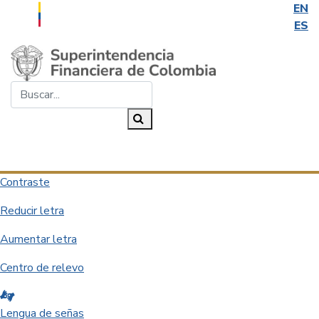
EN
ES
Saltar al contenido principal
Buscar...
Buscar
Desplegar navegación
Contraste
Reducir letra
Aumentar letra
Centro de relevo
Lengua de señas