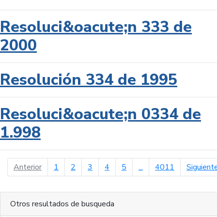
Resoluci&oacute;n 333 de
2000
Resolución 334 de 1995
Resoluci&oacute;n 0334 de
1.998
página anterior
Anterior
1
2
3
4
5
...
4011
Siguient
Otros resultados de busqueda