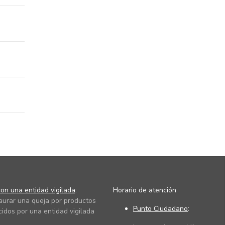
on una entidad vigilada
:
Horario de atención
taurar una queja por productos
Punto Ciudadano
:
cidos por una entidad vigilada