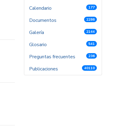
Calendario
177
Documentos
2286
Galería
2144
Glosario
541
Preguntas frecuentes
236
Publicaciones
40110