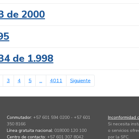
3 de 2000
95
34 de 1.998
erior
página siguiente
3
4
5
...
4011
Siguiente
Conmutador:
+57 601 594 0200 - +57 601
Inconformidad c
350 8166
Si necesita ins
Línea gratuita nacional:
018000 120 100
o servicios ofre
Centro de contacto:
+57 601 307 8042
por la SFC.