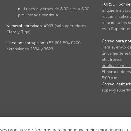
PQRSDF por ser
Lunes a viernes de 8:00 a.m. a 6:00
Si quiere instau
p.m. jornada continua.
reclamo, solicit
relación a los s
Numeral abreviado:
#903 (solo operadores
esta Superinten
Claro y Tigo)
Correo para noti
Línea anticorrupción:
+57 601 594 0200
Para el envío de
extensiones 2334 y 3623
únicamente está
electrónico
notificaciones_
El horario de es
5:00 p.m.
Correo instituc
super@superfin
kies
propias y de terceros para brindar una mejor experiencia al u