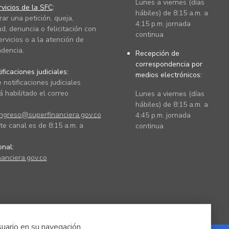
Lunes a viernes (días
vicios de la SFC
:
hábiles) de 8:15 a.m. a
rar una petición, queja,
4:15 p.m. jornada
ud, denuncia o felicitación con
continua
ervicios o a la atención de
dencia.
Recepción de
correspondencia por
ficaciones judiciales:
medios electrónicos:
 notificaciones judiciales
 habilitado el correo
Lunes a viernes (días
hábiles) de 8:15 a.m. a
ingreso@superfinanciera.gov.co
4:45 p.m. jornada
te canal es de 8:15 a.m. a
continua
ional:
anciera.gov.co
suario en su navegación.