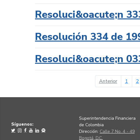
Resoluci&oacute;n 33
Resolución 334 de 19
Resoluci&oacute;n 03
página ant
Anterior
1
2
Superintendencia Financiera
Síguenos:
de Colombia
Dirección:
Calle 7 No. 4 - 49
Bogotá, D.C.