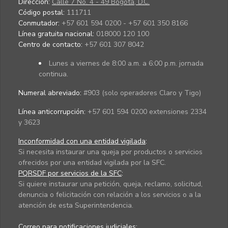
Dirección:
Calle 7 No. 4 - 49 Bogotá, D.C.
Código postal:
111711
Conmutador:
+57 601 594 0200 - +57 601 350 8166
Línea gratuita nacional:
018000 120 100
Centro de contacto:
+57 601 307 8042
Lunes a viernes de 8:00 a.m. a 6:00 p.m. jornada
continua.
Numeral abreviado:
#903 (solo operadores Claro y Tigo)
Línea anticorrupción:
+57 601 594 0200 extensiones 2334
y 3623
Inconformidad con una entidad vigilada
:
Si necesita instaurar una queja por productos o servicios
ofrecidos por una entidad vigilada por la SFC.
PQRSDF por servicios de la SFC
:
Si quiere instaurar una petición, queja, reclamo, solicitud,
denuncia o felicitación con relación a los servicios o a la
atención de esta Superintendencia.
Correo para notificaciones judiciales: