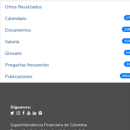
Otros Resultados
Calendario
17
Documentos
228
Galería
214
Glosario
54
Preguntas frecuentes
23
Publicaciones
4011
Síguenos:
Superintendencia Financiera de Colombia