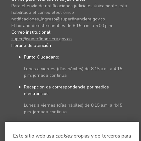
Para el envío de notificaciones judiciales únicamente está
habilitado el correo electrónico
notificaciones_ingreso@superfinanciera.gov.co
El horario de este canal es de 8:15 a.m. a 5:00 p.m.
Correo institucional:
super@superfinanciera.gov.co
Horario de atención
Punto Ciudadano
:
Lunes a viernes (días hábiles) de 8:15 a.m. a 4:15
p.m. jornada continua
Recepción de correspondencia por medios
electrónicos:
Lunes a viernes (días hábiles) de 8:15 a.m. a 4:45
p.m. jornada continua
Políticas
Mapa del sitio
Este sitio web usa
cookies
propias y de terceros para