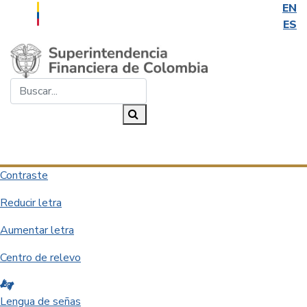
EN
ES
Saltar al contenido principal
Buscar...
Buscar
Desplegar navegación
Contraste
Reducir letra
Aumentar letra
Centro de relevo
Lengua de señas