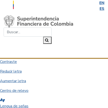
EN
ES
Saltar al contenido principal
Buscar...
Buscar
Desplegar navegación
Contraste
Reducir letra
Aumentar letra
Centro de relevo
Lengua de señas