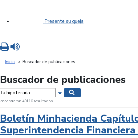
Presente su queja
Imprimir
Leer contenido
Inicio
Buscador de publicaciones
Buscador de publicaciones
labras...
Mostrar opciones de búsqueda
Buscar
 encontraron 40110 resultados.
Boletín Minhacienda Capítul
Superintendencia Financiera 