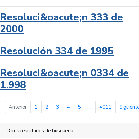
Resoluci&oacute;n 333 de
2000
Resolución 334 de 1995
Resoluci&oacute;n 0334 de
1.998
página anterior
Anterior
1
2
3
4
5
...
4011
Siguient
Otros resultados de busqueda