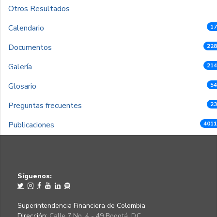
Otros Resultados
Calendario
17
Documentos
228
Galería
214
Glosario
54
Preguntas frecuentes
23
Publicaciones
4011
Síguenos:
Superintendencia Financiera de Colombia
Dirección:
Calle 7 No. 4 - 49 Bogotá, D.C.