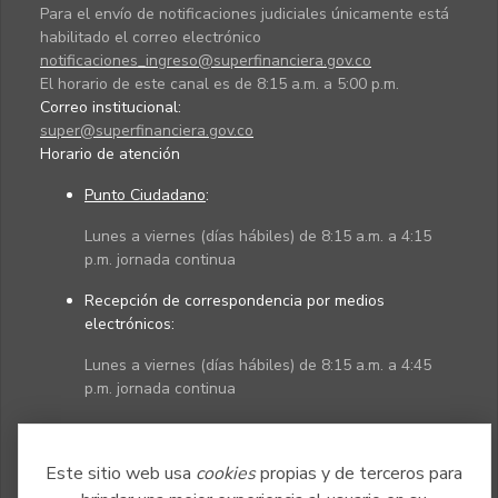
Para el envío de notificaciones judiciales únicamente está
habilitado el correo electrónico
notificaciones_ingreso@superfinanciera.gov.co
El horario de este canal es de 8:15 a.m. a 5:00 p.m.
Correo institucional:
super@superfinanciera.gov.co
Horario de atención
Punto Ciudadano
:
Lunes a viernes (días hábiles) de 8:15 a.m. a 4:15
p.m. jornada continua
Recepción de correspondencia por medios
electrónicos:
Lunes a viernes (días hábiles) de 8:15 a.m. a 4:45
p.m. jornada continua
Políticas
Mapa del sitio
Este sitio web usa
cookies
propias y de terceros para