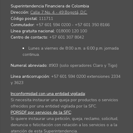
Superintendencia Financiera de Colombia
Dirección:
Calle 7 No. 4 - 49 Bogotá, D.C.
Código postal:
111711
Conmutador:
+57 601 594 0200 - +57 601 350 8166
Línea gratuita nacional:
018000 120 100
Centro de contacto:
+57 601 307 8042
Lunes a viernes de 8:00 a.m. a 6:00 p.m. jornada
continua.
Numeral abreviado:
#903 (solo operadores Claro y Tigo)
Línea anticorrupción:
+57 601 594 0200 extensiones 2334
y 3623
Inconformidad con una entidad vigilada
:
Si necesita instaurar una queja por productos o servicios
ofrecidos por una entidad vigilada por la SFC.
PQRSDF por servicios de la SFC
:
Si quiere instaurar una petición, queja, reclamo, solicitud,
denuncia o felicitación con relación a los servicios o a la
atención de esta Superintendencia.