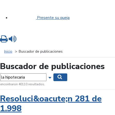
Presente su queja
Imprimir
Leer contenido
Inicio
Buscador de publicaciones
Buscador de publicaciones
labras...
Mostrar opciones de búsqueda
Buscar
 encontraron 40110 resultados.
Resoluci&oacute;n 281 de
1.998