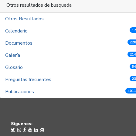
Otros resultados de busqueda
Otros Resultados
Calendario
17
Documentos
228
Galería
214
Glosario
54
Preguntas frecuentes
23
Publicaciones
4011
Síguenos: