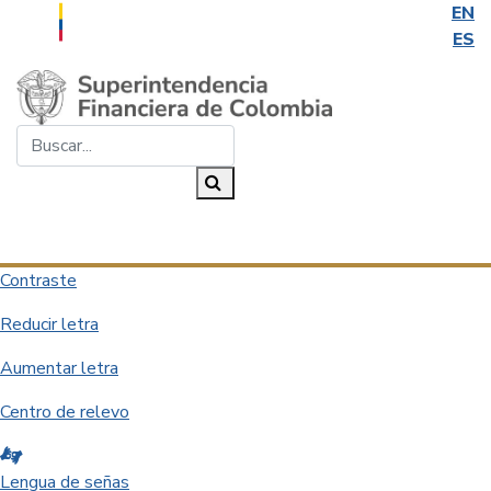
EN
ES
Saltar al contenido principal
Buscar...
Buscar
Desplegar navegación
Contraste
Reducir letra
Aumentar letra
Centro de relevo
Lengua de señas