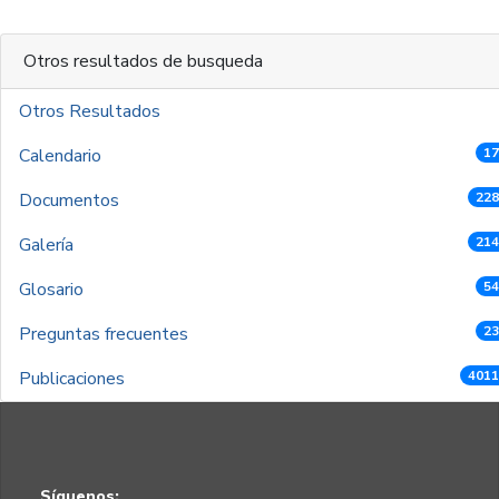
Otros resultados de busqueda
Otros Resultados
Calendario
17
Documentos
228
Galería
214
Glosario
54
Preguntas frecuentes
23
Publicaciones
4011
Síguenos: