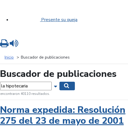
Presente su queja
Imprimir
Leer contenido
Inicio
Buscador de publicaciones
Buscador de publicaciones
labras...
Mostrar opciones de búsqueda
Buscar
 encontraron 40110 resultados.
Norma expedida: Resolución
275 del 23 de mayo de 2001