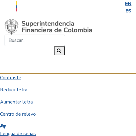
EN
ES
Saltar al contenido principal
Buscar...
Buscar
Desplegar navegación
Contraste
Reducir letra
Aumentar letra
Centro de relevo
Lengua de señas