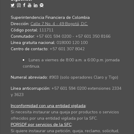
Superintendencia Financiera de Colombia
Dirección:
Calle 7 No. 4 - 49 Bogotá, D.C.
Código postal:
111711
Conmutador:
+57 601 594 0200 - +57 601 350 8166
Línea gratuita nacional:
018000 120 100
Centro de contacto:
+57 601 307 8042
Lunes a viernes de 8:00 a.m. a 6:00 p.m. jornada
continua.
Numeral abreviado:
#903 (solo operadores Claro y Tigo)
Línea anticorrupción:
+57 601 594 0200 extensiones 2334
y 3623
Inconformidad con una entidad vigilada
:
Si necesita instaurar una queja por productos o servicios
ofrecidos por una entidad vigilada por la SFC.
PQRSDF por servicios de la SFC
:
Si quiere instaurar una petición, queja, reclamo, solicitud,