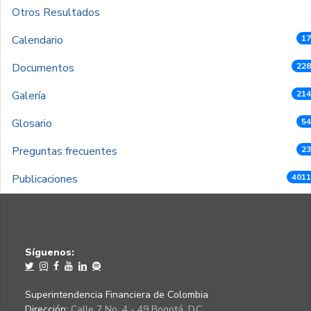
Otros Resultados
Calendario
17
Documentos
228
Galería
214
Glosario
54
Preguntas frecuentes
23
Publicaciones
4011
Síguenos:
Superintendencia Financiera de Colombia
Dirección:
Calle 7 No. 4 - 49 Bogotá, D.C.