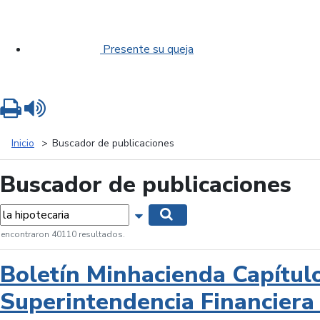
Presente su queja
Imprimir
Leer contenido
Inicio
Buscador de publicaciones
Buscador de publicaciones
labras...
Mostrar opciones de búsqueda
Buscar
 encontraron 40110 resultados.
Boletín Minhacienda Capítul
Superintendencia Financiera 