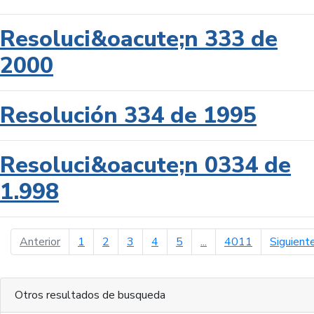
Resoluci&oacute;n 333 de
2000
Resolución 334 de 1995
Resoluci&oacute;n 0334 de
1.998
página anterior
Anterior
1
2
3
4
5
...
4011
Siguient
Otros resultados de busqueda