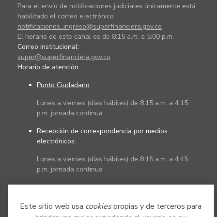
Para el envío de notificaciones judiciales únicamente está
habilitado el correo electrónico
notificaciones_ingreso@superfinanciera.gov.co
El horario de este canal es de 8:15 a.m. a 5:00 p.m.
Correo institucional:
super@superfinanciera.gov.co
Horario de atención
Punto Ciudadano
:
Lunes a viernes (días hábiles) de 8:15 a.m. a 4:15
p.m. jornada continua
Recepción de correspondencia por medios
electrónicos:
Lunes a viernes (días hábiles) de 8:15 a.m. a 4:45
p.m. jornada continua
Políticas
Mapa del sitio
Este sitio web usa
cookies
propias y de terceros para