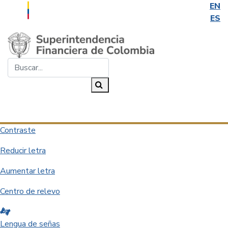
EN
ES
Saltar al contenido principal
Buscar...
Buscar
Desplegar navegación
Contraste
Reducir letra
Aumentar letra
Centro de relevo
Lengua de señas