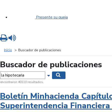
Presente su queja
Imprimir
Leer contenido
Inicio
Buscador de publicaciones
Buscador de publicaciones
labras...
Mostrar opciones de búsqueda
Buscar
 encontraron 40110 resultados.
Boletín Minhacienda Capítul
Superintendencia Financiera 