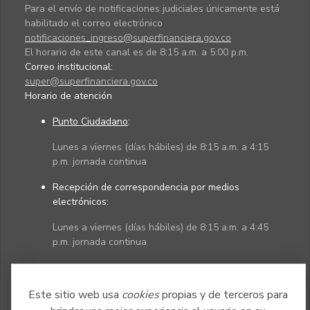
Para el envío de notificaciones judiciales únicamente está
habilitado el correo electrónico
notificaciones_ingreso@superfinanciera.gov.co
El horario de este canal es de 8:15 a.m. a 5:00 p.m.
Correo institucional:
super@superfinanciera.gov.co
Horario de atención
Punto Ciudadano
:
Lunes a viernes (días hábiles) de 8:15 a.m. a 4:15
p.m. jornada continua
Recepción de correspondencia por medios
electrónicos:
Lunes a viernes (días hábiles) de 8:15 a.m. a 4:45
p.m. jornada continua
Políticas
Mapa del sitio
Este sitio web usa
cookies
propias y de terceros para