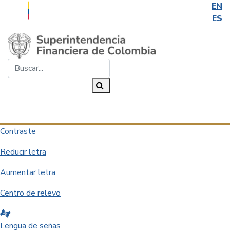
EN
ES
Saltar al contenido principal
Buscar...
Buscar
Desplegar navegación
Contraste
Reducir letra
Aumentar letra
Centro de relevo
Lengua de señas