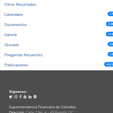
Otros Resultados
Calendario
17
Documentos
228
Galería
214
Glosario
54
Preguntas frecuentes
23
Publicaciones
4011
Síguenos:
Superintendencia Financiera de Colombia
Dirección:
Calle 7 No. 4 - 49 Bogotá, D.C.