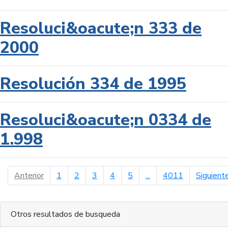
Resoluci&oacute;n 333 de
2000
Resolución 334 de 1995
Resoluci&oacute;n 0334 de
1.998
página anterior
Anterior
1
2
3
4
5
...
4011
Siguient
Otros resultados de busqueda