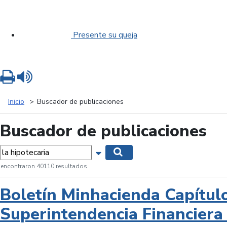
Presente su queja
Imprimir
Leer contenido
Inicio
Buscador de publicaciones
Buscador de publicaciones
labras...
Mostrar opciones de búsqueda
Buscar
 encontraron 40110 resultados.
Boletín Minhacienda Capítul
Superintendencia Financiera 