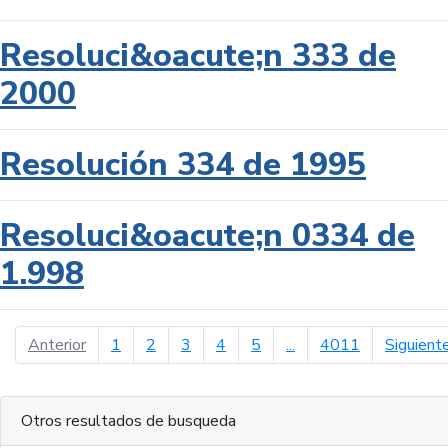
Resoluci&oacute;n 333 de
2000
Resolución 334 de 1995
Resoluci&oacute;n 0334 de
1.998
página anterior
Anterior
1
2
3
4
5
...
4011
Siguient
Otros resultados de busqueda