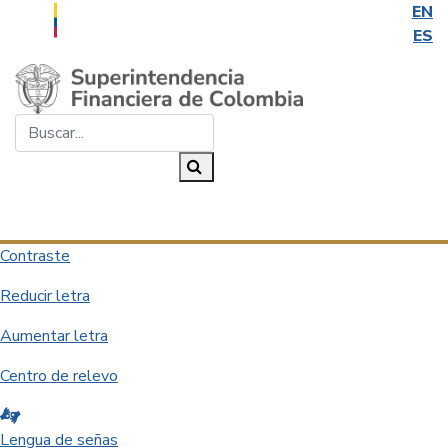
EN
ES
Saltar al contenido principal
Buscar...
Buscar
Desplegar navegación
Contraste
Reducir letra
Aumentar letra
Centro de relevo
Lengua de señas