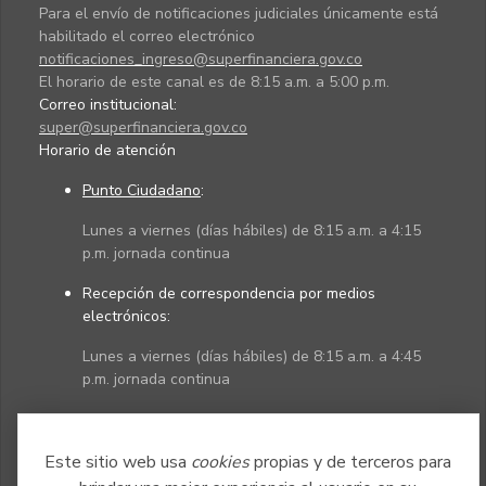
Para el envío de notificaciones judiciales únicamente está
habilitado el correo electrónico
notificaciones_ingreso@superfinanciera.gov.co
El horario de este canal es de 8:15 a.m. a 5:00 p.m.
Correo institucional:
super@superfinanciera.gov.co
Horario de atención
Punto Ciudadano
:
Lunes a viernes (días hábiles) de 8:15 a.m. a 4:15
p.m. jornada continua
Recepción de correspondencia por medios
electrónicos:
Lunes a viernes (días hábiles) de 8:15 a.m. a 4:45
p.m. jornada continua
Políticas
Mapa del sitio
Este sitio web usa
cookies
propias y de terceros para