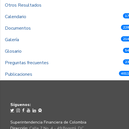
Otros Resultados
Calendario
17
Documentos
228
Galería
214
Glosario
54
Preguntas frecuentes
23
Publicaciones
4011
Síguenos:
Superintendencia Financiera de Colombia
Dirección:
Calle 7 No. 4 - 49 Bogotá, D.C.