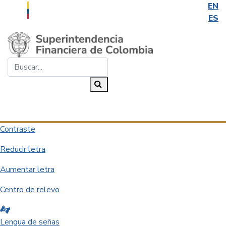
EN
ES
Saltar al contenido principal
Buscar...
Buscar
Desplegar navegación
Contraste
Reducir letra
Aumentar letra
Centro de relevo
Lengua de señas