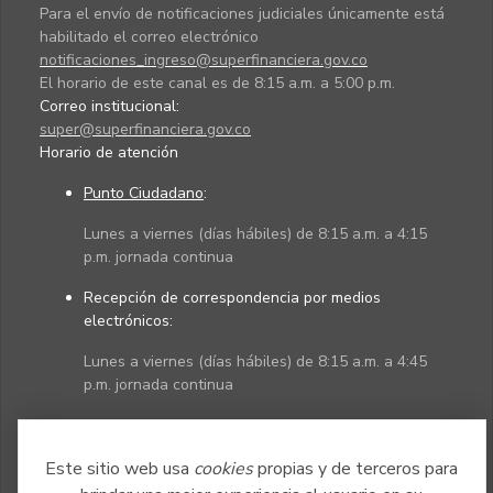
Para el envío de notificaciones judiciales únicamente está
habilitado el correo electrónico
notificaciones_ingreso@superfinanciera.gov.co
El horario de este canal es de 8:15 a.m. a 5:00 p.m.
Correo institucional:
super@superfinanciera.gov.co
Horario de atención
Punto Ciudadano
:
Lunes a viernes (días hábiles) de 8:15 a.m. a 4:15
p.m. jornada continua
Recepción de correspondencia por medios
electrónicos:
Lunes a viernes (días hábiles) de 8:15 a.m. a 4:45
p.m. jornada continua
Políticas
Mapa del sitio
Este sitio web usa
cookies
propias y de terceros para