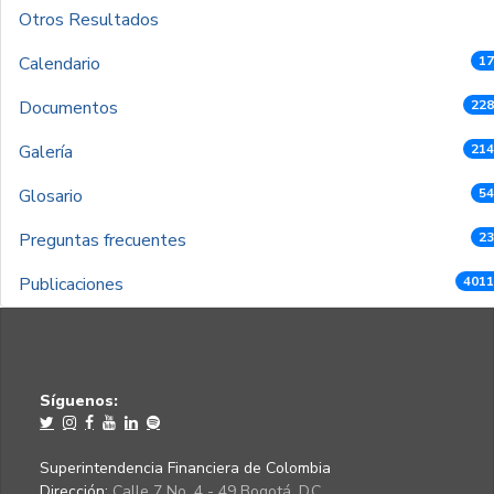
Otros Resultados
Calendario
17
Documentos
228
Galería
214
Glosario
54
Preguntas frecuentes
23
Publicaciones
4011
Síguenos:
Superintendencia Financiera de Colombia
Dirección:
Calle 7 No. 4 - 49 Bogotá, D.C.