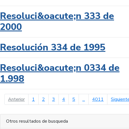
Resoluci&oacute;n 333 de
2000
Resolución 334 de 1995
Resoluci&oacute;n 0334 de
1.998
página anterior
Anterior
1
2
3
4
5
...
4011
Siguient
Otros resultados de busqueda