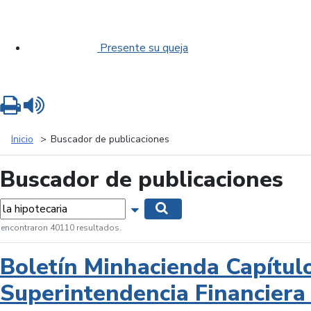
Presente su queja
Imprimir
Leer contenido
Inicio
Buscador de publicaciones
Buscador de publicaciones
labras...
Mostrar opciones de búsqueda
Buscar
 encontraron 40110 resultados.
Boletín Minhacienda Capítul
Superintendencia Financiera 