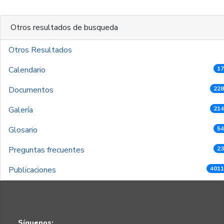
Otros resultados de busqueda
Otros Resultados
Calendario
17
Documentos
228
Galería
214
Glosario
54
Preguntas frecuentes
23
Publicaciones
4011
Síguenos: