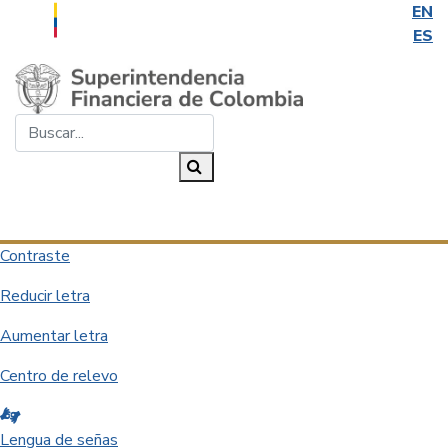
EN
ES
Saltar al contenido principal
Buscar...
Buscar
Desplegar navegación
Contraste
Reducir letra
Aumentar letra
Centro de relevo
Lengua de señas