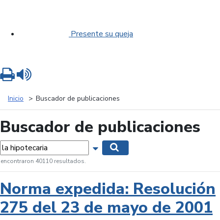
Presente su queja
Imprimir
Leer contenido
Inicio
Buscador de publicaciones
Buscador de publicaciones
labras...
Mostrar opciones de búsqueda
Buscar
 encontraron 40110 resultados.
Norma expedida: Resolución
275 del 23 de mayo de 2001