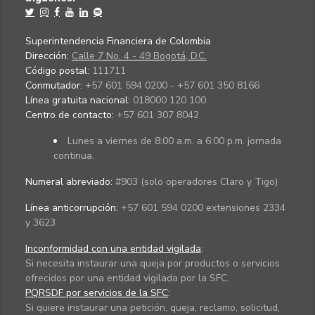
Superintendencia Financiera de Colombia
Dirección:
Calle 7 No. 4 - 49 Bogotá, D.C.
Código postal:
111711
Conmutador:
+57 601 594 0200 - +57 601 350 8166
Línea gratuita nacional:
018000 120 100
Centro de contacto:
+57 601 307 8042
Lunes a viernes de 8:00 a.m. a 6:00 p.m. jornada
continua.
Numeral abreviado:
#903 (solo operadores Claro y Tigo)
Línea anticorrupción:
+57 601 594 0200 extensiones 2334
y 3623
Inconformidad con una entidad vigilada
:
Si necesita instaurar una queja por productos o servicios
ofrecidos por una entidad vigilada por la SFC.
PQRSDF por servicios de la SFC
:
Si quiere instaurar una petición, queja, reclamo, solicitud,