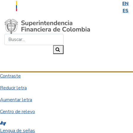
EN
ES
Saltar al contenido principal
Buscar...
Buscar
Desplegar navegación
Contraste
Reducir letra
Aumentar letra
Centro de relevo
Lengua de señas