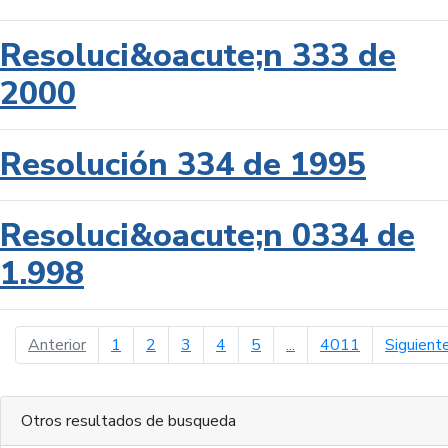
Resoluci&oacute;n 333 de
2000
Resolución 334 de 1995
Resoluci&oacute;n 0334 de
1.998
página anterior
Anterior
1
2
3
4
5
...
4011
Siguient
Otros resultados de busqueda