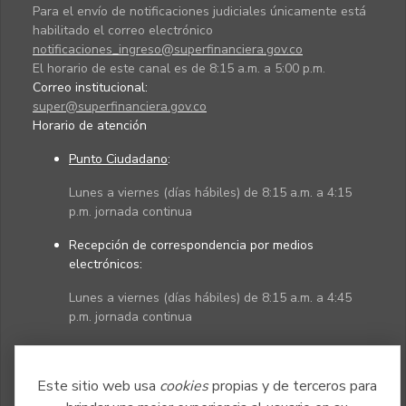
Para el envío de notificaciones judiciales únicamente está
habilitado el correo electrónico
notificaciones_ingreso@superfinanciera.gov.co
El horario de este canal es de 8:15 a.m. a 5:00 p.m.
Correo institucional:
super@superfinanciera.gov.co
Horario de atención
Punto Ciudadano
:
Lunes a viernes (días hábiles) de 8:15 a.m. a 4:15
p.m. jornada continua
Recepción de correspondencia por medios
electrónicos:
Lunes a viernes (días hábiles) de 8:15 a.m. a 4:45
p.m. jornada continua
Políticas
Mapa del sitio
Este sitio web usa
cookies
propias y de terceros para