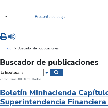
Presente su queja
Imprimir
Leer contenido
Inicio
Buscador de publicaciones
Buscador de publicaciones
labras...
Mostrar opciones de búsqueda
Buscar
 encontraron 40110 resultados.
Boletín Minhacienda Capítul
Superintendencia Financiera 