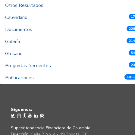
Otros Resultados
Calendario
17
Documentos
228
Galería
214
Glosario
54
Preguntas frecuentes
23
Publicaciones
4011
Síguenos:
Superintendencia Financiera de Colombia
Dirección:
Calle 7 No. 4 - 49 Bogotá, D.C.