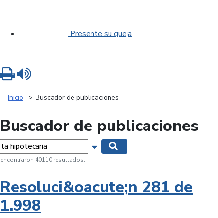
Presente su queja
Imprimir
Leer contenido
Inicio
Buscador de publicaciones
Buscador de publicaciones
labras...
Mostrar opciones de búsqueda
Buscar
 encontraron 40110 resultados.
Resoluci&oacute;n 281 de
1.998