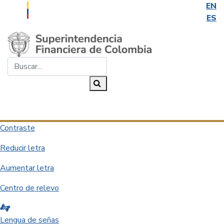
EN
ES
Saltar al contenido principal
Buscar...
Buscar
Desplegar navegación
Contraste
Reducir letra
Aumentar letra
Centro de relevo
Lengua de señas