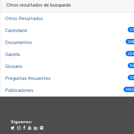
Otros resultados de busqueda
Otros Resultados
Calendario
17
Documentos
228
Galería
214
Glosario
54
Preguntas frecuentes
23
Publicaciones
4011
Síguenos: