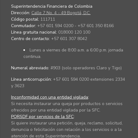
Superintendencia Financiera de Colombia
Dirección:
Calle 7 No. 4 - 49 Bogotá, D.C.
Código postal:
111711
Conmutador:
+57 601 594 0200 - +57 601 350 8166
Línea gratuita nacional:
018000 120 100
Centro de contacto:
+57 601 307 8042
Lunes a viernes de 8:00 a.m. a 6:00 p.m. jornada
continua.
Numeral abreviado:
#903 (solo operadores Claro y Tigo)
Línea anticorrupción:
+57 601 594 0200 extensiones 2334
y 3623
Inconformidad con una entidad vigilada
:
Si necesita instaurar una queja por productos o servicios
ofrecidos por una entidad vigilada por la SFC.
PQRSDF por servicios de la SFC
:
Si quiere instaurar una petición, queja, reclamo, solicitud,
denuncia o felicitación con relación a los servicios o a la
atención de esta Superintendencia.