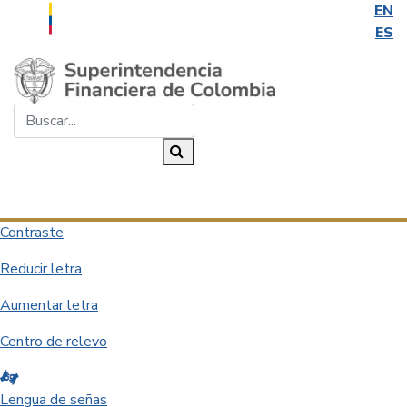
EN
ES
Saltar al contenido principal
Buscar...
Buscar
Desplegar navegación
Contraste
Reducir letra
Aumentar letra
Centro de relevo
Lengua de señas