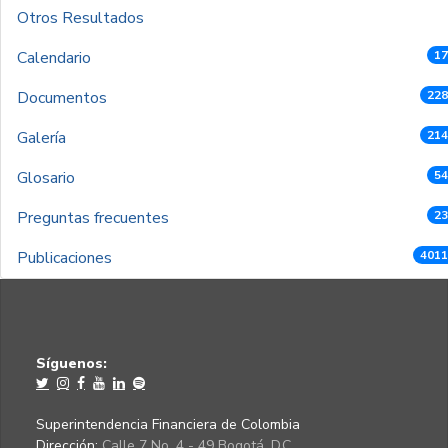
Otros Resultados
Calendario
17
Documentos
228
Galería
214
Glosario
54
Preguntas frecuentes
23
Publicaciones
4011
Síguenos:
Superintendencia Financiera de Colombia
Dirección:
Calle 7 No. 4 - 49 Bogotá, D.C.