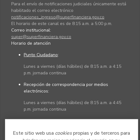
Para el envío de notificaciones judiciales únicamente está
habilitado el correo electrónico
notificaciones_ingreso@superfinanciera.gov.co
El horario de este canal es de 8:15 a.m. a 5:00 p.m.
Correo institucional:
super@superfinanciera.gov.co
Horario de atención
Punto Ciudadano
:
Lunes a viernes (días hábiles) de 8:15 a.m. a 4:15
p.m. jornada continua
Recepción de correspondencia por medios
electrónicos:
Lunes a viernes (días hábiles) de 8:15 a.m. a 4:45
p.m. jornada continua
Políticas
Mapa del sitio
Este sitio web usa
cookies
propias y de terceros para