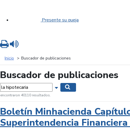
Presente su queja
Imprimir
Leer contenido
Inicio
Buscador de publicaciones
Buscador de publicaciones
labras...
Mostrar opciones de búsqueda
Buscar
 encontraron 40110 resultados.
Boletín Minhacienda Capítul
Superintendencia Financiera 