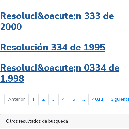
Resoluci&oacute;n 333 de
2000
Resolución 334 de 1995
Resoluci&oacute;n 0334 de
1.998
página anterior
Anterior
1
2
3
4
5
...
4011
Siguient
Otros resultados de busqueda