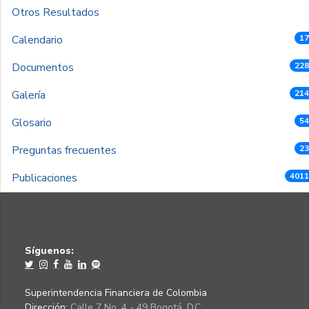
Otros Resultados
Calendario
17
Documentos
228
Galería
214
Glosario
54
Preguntas frecuentes
23
Publicaciones
4011
Síguenos:
Superintendencia Financiera de Colombia
Dirección:
Calle 7 No. 4 - 49 Bogotá, D.C.