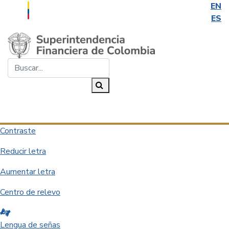
EN
ES
Saltar al contenido principal
Buscar...
Buscar
Desplegar navegación
Contraste
Reducir letra
Aumentar letra
Centro de relevo
Lengua de señas