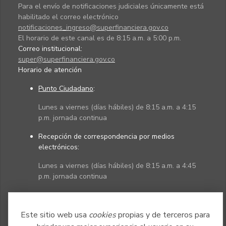
Para el envío de notificaciones judiciales únicamente está
habilitado el correo electrónico
notificaciones_ingreso@superfinanciera.gov.co
El horario de este canal es de 8:15 a.m. a 5:00 p.m.
Correo institucional:
super@superfinanciera.gov.co
Horario de atención
Punto Ciudadano
:
Lunes a viernes (días hábiles) de 8:15 a.m. a 4:15
p.m. jornada continua
Recepción de correspondencia por medios
electrónicos:
Lunes a viernes (días hábiles) de 8:15 a.m. a 4:45
p.m. jornada continua
Políticas
Mapa del sitio
Este sitio web usa
cookies
propias y de terceros para