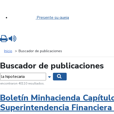
Presente su queja
Imprimir
Leer contenido
Inicio
Buscador de publicaciones
Buscador de publicaciones
labras...
Mostrar opciones de búsqueda
Buscar
 encontraron 40110 resultados.
Boletín Minhacienda Capítul
Superintendencia Financiera 