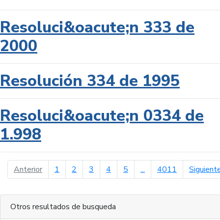
Resoluci&oacute;n 333 de
2000
Resolución 334 de 1995
Resoluci&oacute;n 0334 de
1.998
página anterior
Anterior
1
2
3
4
5
...
4011
Siguient
Otros resultados de busqueda