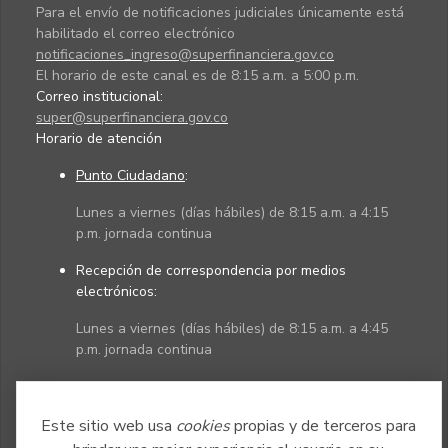
Para el envío de notificaciones judiciales únicamente está
habilitado el correo electrónico
notificaciones_ingreso@superfinanciera.gov.co
El horario de este canal es de 8:15 a.m. a 5:00 p.m.
Correo institucional:
super@superfinanciera.gov.co
Horario de atención
Punto Ciudadano
:
Lunes a viernes (días hábiles) de 8:15 a.m. a 4:15
p.m. jornada continua
Recepción de correspondencia por medios
electrónicos:
Lunes a viernes (días hábiles) de 8:15 a.m. a 4:45
p.m. jornada continua
Políticas
Mapa del sitio
Este sitio web usa
cookies
propias y de terceros para