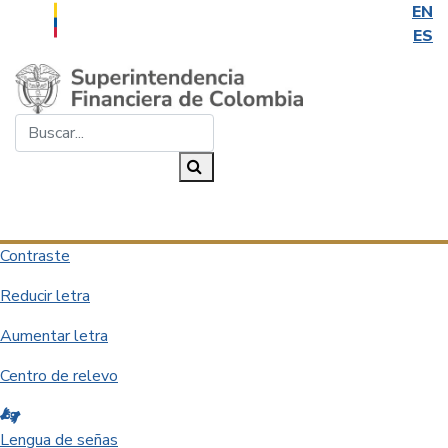
EN
ES
Saltar al contenido principal
Buscar...
Buscar
Desplegar navegación
Contraste
Reducir letra
Aumentar letra
Centro de relevo
Lengua de señas