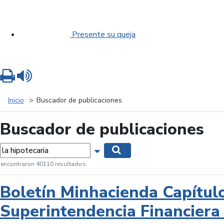
Presente su queja
Imprimir
Leer contenido
Inicio
Buscador de publicaciones
Buscador de publicaciones
labras...
Mostrar opciones de búsqueda
Buscar
 encontraron 40110 resultados.
Boletín Minhacienda Capítul
Superintendencia Financiera 