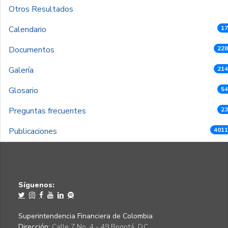
Otros Resultados
Calendario
17
Documentos
228
Galería
214
Glosario
54
Preguntas frecuentes
23
Publicaciones
4011
Síguenos:
Superintendencia Financiera de Colombia
Dirección:
Calle 7 No. 4 - 49 Bogotá, D.C.