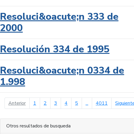
Resoluci&oacute;n 333 de
2000
Resolución 334 de 1995
Resoluci&oacute;n 0334 de
1.998
página anterior
Anterior
1
2
3
4
5
...
4011
Siguient
Otros resultados de busqueda