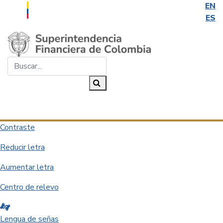
EN
ES
Saltar al contenido principal
Buscar...
Buscar
Desplegar navegación
Contraste
Reducir letra
Aumentar letra
Centro de relevo
Lengua de señas