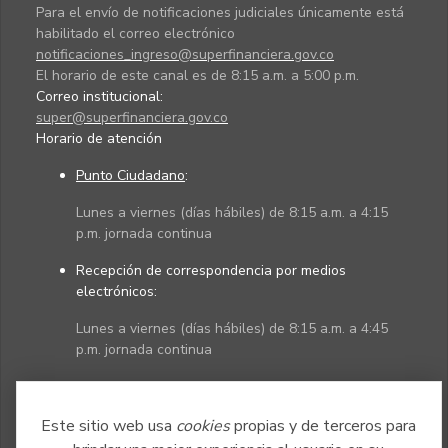
Para el envío de notificaciones judiciales únicamente está
habilitado el correo electrónico
notificaciones_ingreso@superfinanciera.gov.co
El horario de este canal es de 8:15 a.m. a 5:00 p.m.
Correo institucional:
super@superfinanciera.gov.co
Horario de atención
Punto Ciudadano
:
Lunes a viernes (días hábiles) de 8:15 a.m. a 4:15
p.m. jornada continua
Recepción de correspondencia por medios
electrónicos:
Lunes a viernes (días hábiles) de 8:15 a.m. a 4:45
p.m. jornada continua
Políticas
Mapa del sitio
Este sitio web usa
cookies
propias y de terceros para