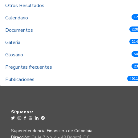
Otros Resultados
Calendario
17
Documentos
228
Galería
214
Glosario
54
Preguntas frecuentes
23
Publicaciones
4011
Síguenos:
Superintendencia Financiera de Colombia
Dirección:
Calle 7 No. 4 - 49 Bogotá, D.C.