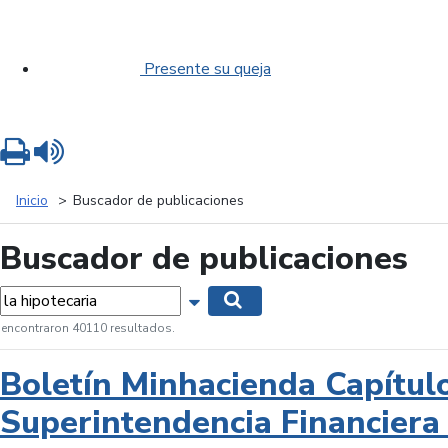
Presente su queja
Imprimir
Leer contenido
Inicio
Buscador de publicaciones
Buscador de publicaciones
labras...
Mostrar opciones de búsqueda
Buscar
 encontraron 40110 resultados.
Boletín Minhacienda Capítul
Superintendencia Financiera 