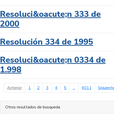
Resoluci&oacute;n 333 de
2000
Resolución 334 de 1995
Resoluci&oacute;n 0334 de
1.998
página anterior
Anterior
1
2
3
4
5
...
4011
Siguient
Otros resultados de busqueda