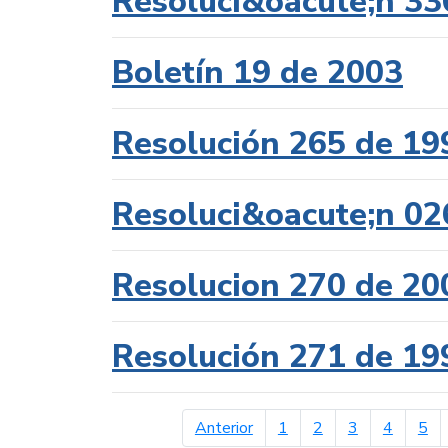
Resoluci&oacute;n 33
Boletín 19 de 2003
Resolución 265 de 19
Resoluci&oacute;n 02
Resolucion 270 de 20
Resolución 271 de 19
página anterior
Anterior
1
2
3
4
5