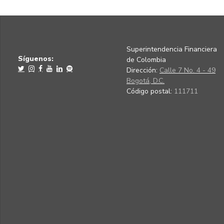
Superintendencia Financiera
Síguenos:
de Colombia
Dirección:
Calle 7 No. 4 - 49
Bogotá, D.C.
Código postal:
111711