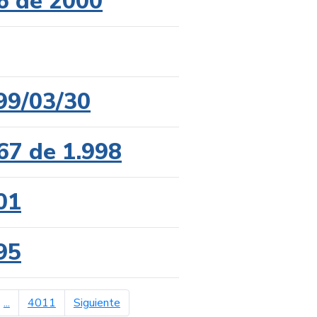
6 de 2000
99/03/30
67 de 1.998
01
95
página siguiente
...
4011
Siguiente