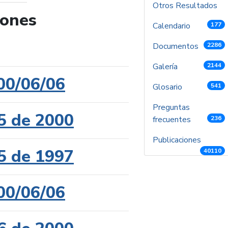
Otros Resultados
iones
Calendario
177
de búsqueda
Documentos
2286
Galería
2144
00/06/06
Glosario
541
Preguntas
5 de 2000
frecuentes
236
Publicaciones
5 de 1997
40110
00/06/06