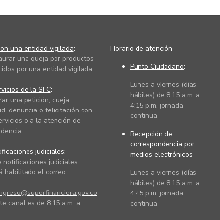
on una entidad vigilada
:
Horario de atención
taurar una queja por productos
Punto Ciudadano
:
cidos por una entidad vigilada
Lunes a viernes (días
vicios de la SFC
:
hábiles) de 8:15 a.m. a
rar una petición, queja,
4:15 p.m. jornada
ud, denuncia o felicitación con
continua
ervicios o a la atención de
dencia.
Recepción de
correspondencia por
ficaciones judiciales:
medios electrónicos:
 notificaciones judiciales
 habilitado el correo
Lunes a viernes (días
hábiles) de 8:15 a.m. a
ingreso@superfinanciera.gov.co
4:45 p.m. jornada
te canal es de 8:15 a.m. a
continua