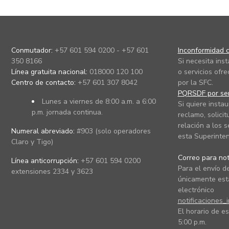
Conmutador:
+57 601 594 0200 - +57 601
Inconformidad c
350 8166
Si necesita ins
Línea gratuita nacional:
018000 120 100
o servicios ofre
Centro de contacto:
+57 601 307 8042
por la SFC.
PQRSDF por ser
Lunes a viernes de 8:00 a.m. a 6:00
Si quiere instau
p.m. jornada continua.
reclamo, solicit
relación a los s
Numeral abreviado:
#903 (solo operadores
esta Superinten
Claro y Tigo)
Correo para noti
Línea anticorrupción:
+57 601 594 0200
Para el envío de
extensiones 2334 y 3623
únicamente está
electrónico
notificaciones_
El horario de es
5:00 p.m.