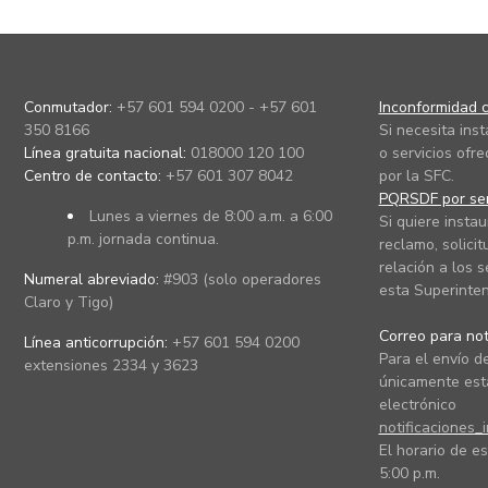
Conmutador:
+57 601 594 0200 - +57 601
Inconformidad c
350 8166
Si necesita ins
Línea gratuita nacional:
018000 120 100
o servicios ofre
Centro de contacto:
+57 601 307 8042
por la SFC.
PQRSDF por ser
Lunes a viernes de 8:00 a.m. a 6:00
Si quiere instau
p.m. jornada continua.
reclamo, solicit
relación a los s
Numeral abreviado:
#903 (solo operadores
esta Superinten
Claro y Tigo)
Correo para noti
Línea anticorrupción:
+57 601 594 0200
Para el envío de
extensiones 2334 y 3623
únicamente está
electrónico
notificaciones_
El horario de es
5:00 p.m.