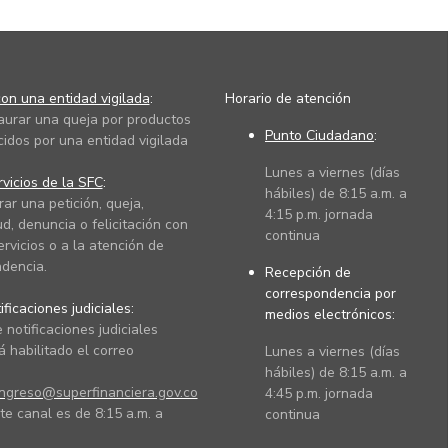
on una entidad vigilada
:
Horario de atención
taurar una queja por productos
Punto Ciudadano
:
cidos por una entidad vigilada
Lunes a viernes (días
vicios de la SFC
:
hábiles) de 8:15 a.m. a
rar una petición, queja,
4:15 p.m. jornada
ud, denuncia o felicitación con
continua
ervicios o a la atención de
dencia.
Recepción de
correspondencia por
ficaciones judiciales:
medios electrónicos:
 notificaciones judiciales
 habilitado el correo
Lunes a viernes (días
hábiles) de 8:15 a.m. a
ingreso@superfinanciera.gov.co
4:45 p.m. jornada
te canal es de 8:15 a.m. a
continua