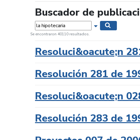
Buscador de publicac
Palabras...
Mostrar opciones 
Buscar
Se encontraron 40110 resultados.
Resoluci&oacute;n 28
Resolución 281 de 19
Resoluci&oacute;n 02
Resolución 283 de 19