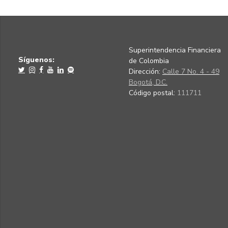
Superintendencia Financiera
Síguenos:
de Colombia
Dirección:
Calle 7 No. 4 - 49
Bogotá, D.C.
Código postal:
111711