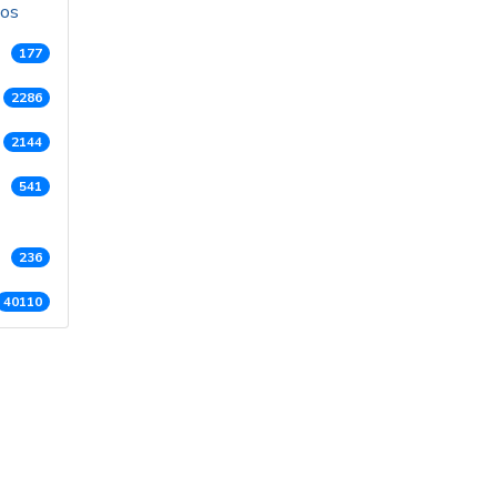
dos
177
2286
2144
541
236
40110