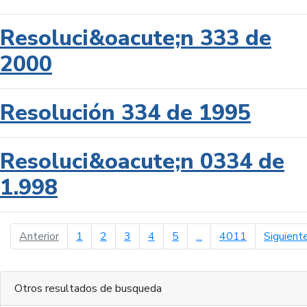
Resoluci&oacute;n 333 de
2000
Resolución 334 de 1995
Resoluci&oacute;n 0334 de
1.998
página anterior
Anterior
1
2
3
4
5
...
4011
Siguient
Otros resultados de busqueda