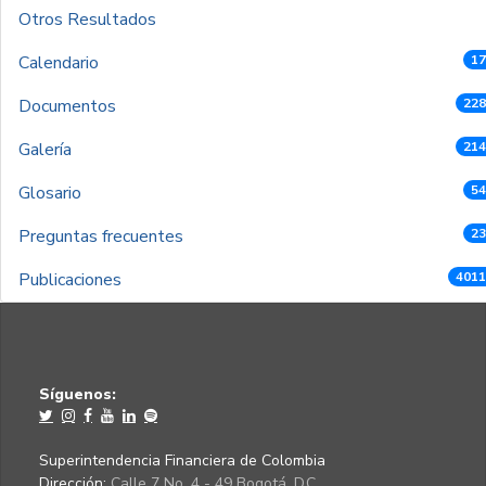
Otros Resultados
Calendario
17
Documentos
228
Galería
214
Glosario
54
Preguntas frecuentes
23
Publicaciones
4011
Síguenos:
Superintendencia Financiera de Colombia
Dirección:
Calle 7 No. 4 - 49 Bogotá, D.C.