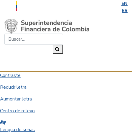
EN
ES
Saltar al contenido principal
Buscar...
Buscar
Desplegar navegación
Contraste
Reducir letra
Aumentar letra
Centro de relevo
Lengua de señas