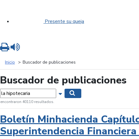
Presente su queja
Imprimir
Leer contenido
Inicio
Buscador de publicaciones
Buscador de publicaciones
labras...
Mostrar opciones de búsqueda
Buscar
 encontraron 40110 resultados.
Boletín Minhacienda Capítul
Superintendencia Financiera 