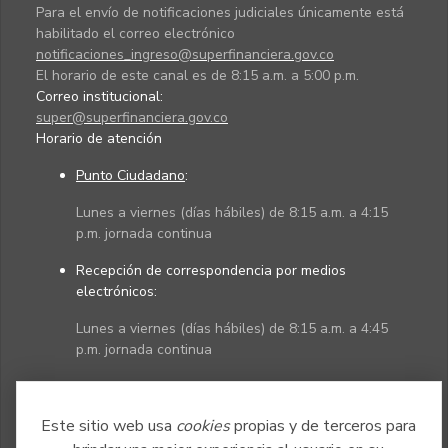
Para el envío de notificaciones judiciales únicamente está
habilitado el correo electrónico
notificaciones_ingreso@superfinanciera.gov.co
El horario de este canal es de 8:15 a.m. a 5:00 p.m.
Correo institucional:
super@superfinanciera.gov.co
Horario de atención
Punto Ciudadano
:
Lunes a viernes (días hábiles) de 8:15 a.m. a 4:15
p.m. jornada continua
Recepción de correspondencia por medios
electrónicos:
Lunes a viernes (días hábiles) de 8:15 a.m. a 4:45
p.m. jornada continua
Políticas
Mapa del sitio
Este sitio web usa
cookies
propias y de terceros para