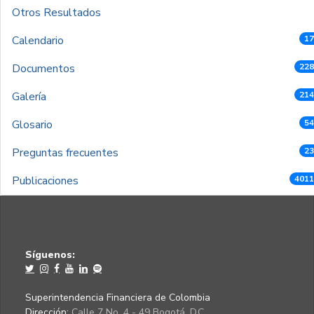
Otros Resultados
Calendario
17
Documentos
228
Galería
214
Glosario
54
Preguntas frecuentes
23
Publicaciones
4011
Síguenos:
Superintendencia Financiera de Colombia
Dirección:
Calle 7 No. 4 - 49 Bogotá, D.C.