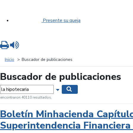
Presente su queja
Imprimir
Leer contenido
Inicio
Buscador de publicaciones
Buscador de publicaciones
labras...
Mostrar opciones de búsqueda
Buscar
 encontraron 40110 resultados.
Boletín Minhacienda Capítul
Superintendencia Financiera 