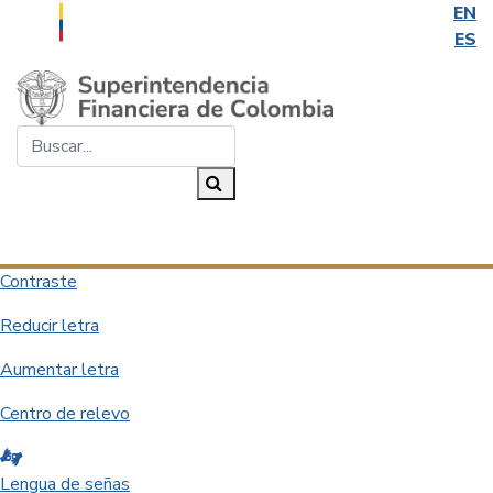
EN
ES
Saltar al contenido principal
Buscar...
Buscar
Desplegar navegación
Contraste
Reducir letra
Aumentar letra
Centro de relevo
Lengua de señas