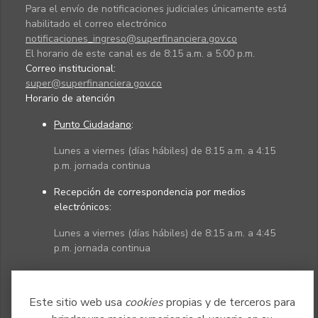
Para el envío de notificaciones judiciales únicamente está
habilitado el correo electrónico
notificaciones_ingreso@superfinanciera.gov.co
El horario de este canal es de 8:15 a.m. a 5:00 p.m.
Correo institucional:
super@superfinanciera.gov.co
Horario de atención
Punto Ciudadano
:
Lunes a viernes (días hábiles) de 8:15 a.m. a 4:15
p.m. jornada continua
Recepción de correspondencia por medios
electrónicos:
Lunes a viernes (días hábiles) de 8:15 a.m. a 4:45
p.m. jornada continua
Políticas
Mapa del sitio
Este sitio web usa
cookies
propias y de terceros para