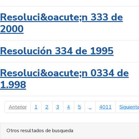
Resoluci&oacute;n 333 de
2000
Resolución 334 de 1995
Resoluci&oacute;n 0334 de
1.998
página anterior
Anterior
1
2
3
4
5
...
4011
Siguient
Otros resultados de busqueda