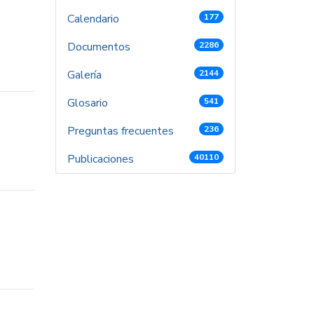
Calendario
177
Documentos
2286
Galería
2144
Glosario
541
Preguntas frecuentes
236
Publicaciones
40110