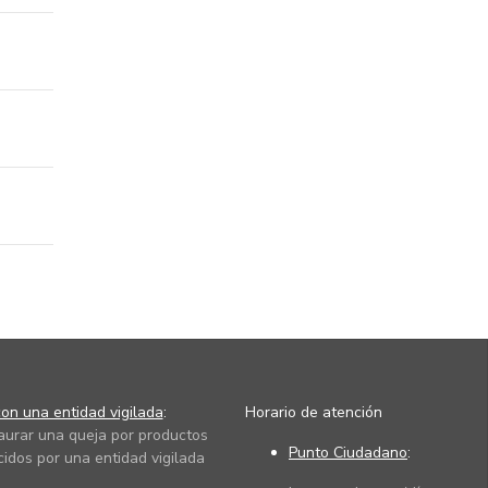
on una entidad vigilada
:
Horario de atención
taurar una queja por productos
Punto Ciudadano
:
cidos por una entidad vigilada