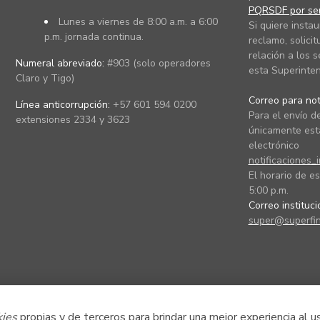
PQRSDF por ser
Lunes a viernes de 8:00 a.m. a 6:00
Si quiere instau
p.m. jornada continua.
reclamo, solicit
relación a los s
Numeral abreviado:
#903 (solo operadores
esta Superinten
Claro y Tigo)
Correo para noti
Línea anticorrupción:
+57 601 594 0200
Para el envío de
extensiones 2334 y 3623
únicamente está
electrónico
notificaciones_
El horario de es
5:00 p.m.
Correo instituc
super@superfin
kies
propias y de terceros para brindar una mejor experiencia al u