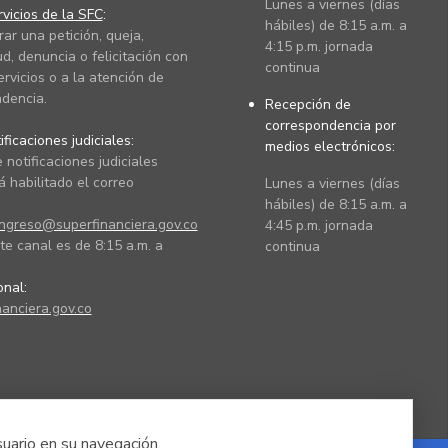
Lunes a viernes (días
vicios de la SFC
:
hábiles) de 8:15 a.m. a
rar una petición, queja,
4:15 p.m. jornada
ud, denuncia o felicitación con
continua
ervicios o a la atención de
dencia.
Recepción de
correspondencia por
ficaciones judiciales:
medios electrónicos:
 notificaciones judiciales
 habilitado el correo
Lunes a viernes (días
hábiles) de 8:15 a.m. a
ingreso@superfinanciera.gov.co
4:45 p.m. jornada
te canal es de 8:15 a.m. a
continua
ional:
anciera.gov.co
suario en su navegación.