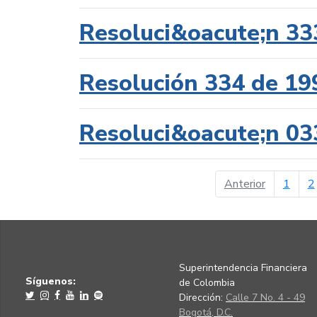
Resoluci&oacute;n 33
Resolución 334 de 19
Resoluci&oacute;n 03
página ant
Anterior
1
2
Superintendencia Financiera
Síguenos:
de Colombia
Dirección:
Calle 7 No. 4 - 49
Bogotá, D.C.