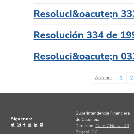
Resoluci&oacute;n 33
Resolución 334 de 19
Resoluci&oacute;n 03
página ant
Anterior
1
2
Superintendencia Financiera
Síguenos:
de Colombia
Dirección:
Calle 7 No. 4 - 49
Bogotá, D.C.