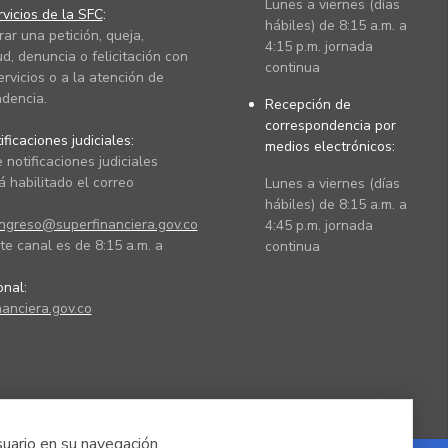
Lunes a viernes (días
vicios de la SFC
:
hábiles) de 8:15 a.m. a
rar una petición, queja,
4:15 p.m. jornada
ud, denuncia o felicitación con
continua
ervicios o a la atención de
dencia.
Recepción de
correspondencia por
ficaciones judiciales:
medios electrónicos:
 notificaciones judiciales
 habilitado el correo
Lunes a viernes (días
hábiles) de 8:15 a.m. a
ingreso@superfinanciera.gov.co
4:45 p.m. jornada
te canal es de 8:15 a.m. a
continua
ional:
anciera.gov.co
suario en su navegación.