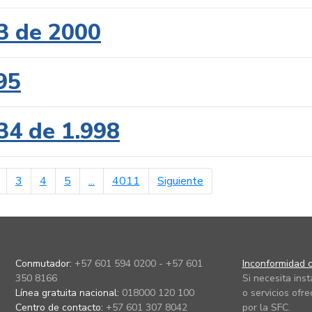
3 de 2000
95
34 de 1.998
erior
página siguiente
3
4
5
...
4011
Siguiente
Conmutador:
+57 601 594 0200 - +57 601
Inconformidad c
350 8166
Si necesita ins
Línea gratuita nacional:
018000 120 100
o servicios ofre
Centro de contacto:
+57 601 307 8042
por la SFC.