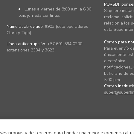
PQRSDF por ser
Lunes a viernes de 8:00 a.m. a 6:00
Si quiere instau
p.m. jornada continua.
reclamo, solicit
relación a los s
Numeral abreviado:
#903 (solo operadores
esta Superinten
Claro y Tigo)
Correo para noti
Línea anticorrupción:
+57 601 594 0200
Para el envío de
extensiones 2334 y 3623
únicamente está
electrónico
notificaciones_
El horario de es
5:00 p.m.
Correo instituc
super@superfin
kies
propias y de terceros para brindar una mejor experiencia al u