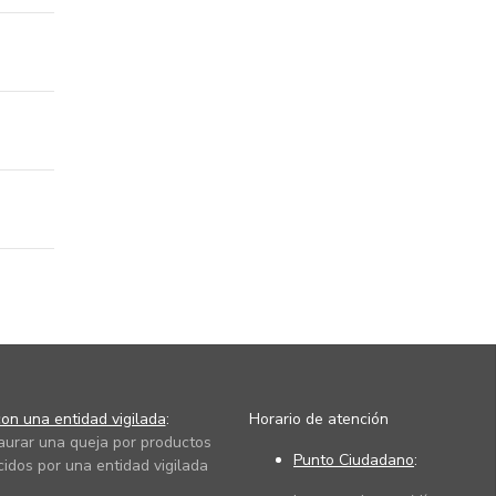
on una entidad vigilada
:
Horario de atención
taurar una queja por productos
Punto Ciudadano
:
cidos por una entidad vigilada