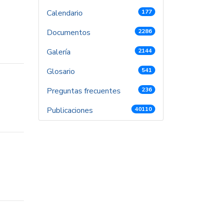
Calendario
177
Documentos
2286
Galería
2144
Glosario
541
Preguntas frecuentes
236
Publicaciones
40110