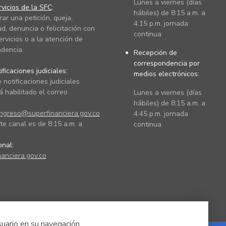
Lunes a viernes (días
vicios de la SFC
:
hábiles) de 8:15 a.m. a
rar una petición, queja,
4:15 p.m. jornada
ud, denuncia o felicitación con
continua
ervicios o a la atención de
dencia.
Recepción de
correspondencia por
ficaciones judiciales:
medios electrónicos:
 notificaciones judiciales
 habilitado el correo
Lunes a viernes (días
hábiles) de 8:15 a.m. a
ingreso@superfinanciera.gov.co
4:45 p.m. jornada
te canal es de 8:15 a.m. a
continua
ional:
anciera.gov.co
suario en su navegación.