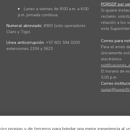
PQRSDF por ser
Lunes a viernes de 8:00 a.m. a 6:00
Si quiere instau
p.m. jornada continua.
reclamo, solicit
relación a los s
Numeral abreviado:
#903 (solo operadores
esta Superinten
Claro y Tigo)
Correo para noti
Línea anticorrupción:
+57 601 594 0200
Para el envío de
extensiones 2334 y 3623
únicamente está
electrónico
notificaciones_
El horario de es
5:00 p.m.
Correo instituc
super@superfin
kies
propias y de terceros para brindar una mejor experiencia al u