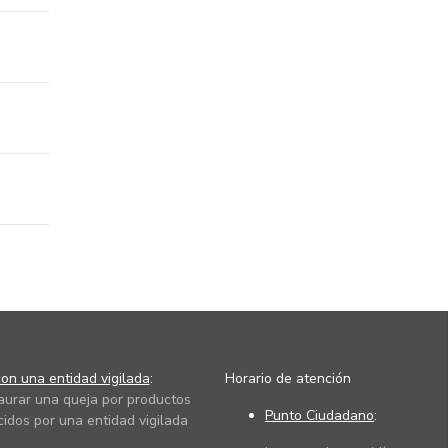
on una entidad vigilada
:
Horario de atención
taurar una queja por productos
Punto Ciudadano
:
cidos por una entidad vigilada