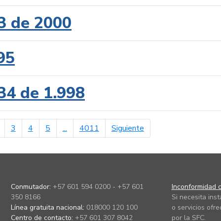
3 de 2000
95
34 de 1.998
erior
página siguiente
3
4
5
...
4011
Siguiente
Conmutador:
+57 601 594 0200 - +57 601
Inconformidad c
350 8166
Si necesita ins
Línea gratuita nacional:
018000 120 100
o servicios ofre
Centro de contacto:
+57 601 307 8042
por la SFC.