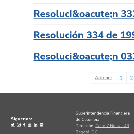
Resoluci&oacute;n 33
Resolución 334 de 19
Resoluci&oacute;n 03
página ant
Anterior
1
2
Superintendencia Financiera
Síguenos:
de Colombia
Dirección:
Calle 7 No. 4 - 49
Bogotá, D.C.