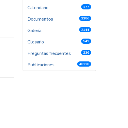
Calendario
177
Documentos
2286
Galería
2144
Glosario
541
Preguntas frecuentes
236
Publicaciones
40110