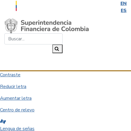
EN
ES
Saltar al contenido principal
Buscar...
Buscar
Desplegar navegación
Contraste
Reducir letra
Aumentar letra
Centro de relevo
Lengua de señas