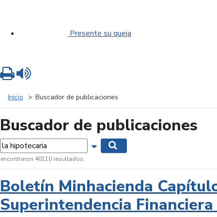
Presente su queja
Imprimir
Leer contenido
Inicio
Buscador de publicaciones
Buscador de publicaciones
labras...
Mostrar opciones de búsqueda
Buscar
 encontraron 40110 resultados.
Boletín Minhacienda Capítul
Superintendencia Financiera 