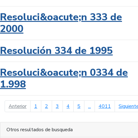
Resoluci&oacute;n 333 de
2000
Resolución 334 de 1995
Resoluci&oacute;n 0334 de
1.998
página anterior
Anterior
1
2
3
4
5
...
4011
Siguient
Otros resultados de busqueda