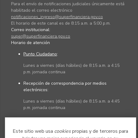
Para el envío de notificaciones judiciales únicamente está
habilitado el correo electrónico
notificaciones_ingreso@superfinanciera.gov.co
El horario de este canal es de 8:15 a.m. a 5:00 p.m.
Correo institucional:
super@superfinanciera.gov.co
Horario de atención
Punto Ciudadano
:
Lunes a viernes (días hábiles) de 8:15 a.m. a 4:15
p.m. jornada continua
Recepción de correspondencia por medios
electrónicos:
Lunes a viernes (días hábiles) de 8:15 a.m. a 4:45
p.m. jornada continua
Políticas
Mapa del sitio
Este sitio web usa
cookies
propias y de terceros para