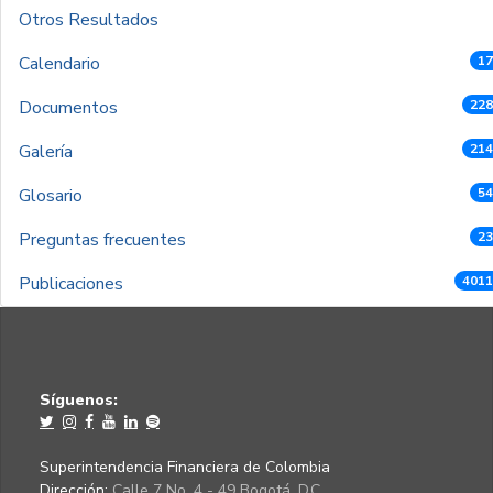
Otros Resultados
Calendario
17
Documentos
228
Galería
214
Glosario
54
Preguntas frecuentes
23
Publicaciones
4011
Síguenos:
Superintendencia Financiera de Colombia
Dirección:
Calle 7 No. 4 - 49 Bogotá, D.C.