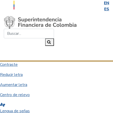
EN
ES
Saltar al contenido principal
Buscar...
Buscar
Desplegar navegación
Contraste
Reducir letra
Aumentar letra
Centro de relevo
Lengua de señas