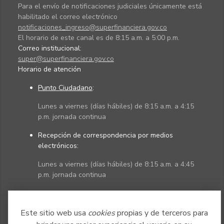
Para el envío de notificaciones judiciales únicamente está
habilitado el correo electrónico
notificaciones_ingreso@superfinanciera.gov.co
El horario de este canal es de 8:15 a.m. a 5:00 p.m.
Correo institucional:
super@superfinanciera.gov.co
Horario de atención
Punto Ciudadano
:
Lunes a viernes (días hábiles) de 8:15 a.m. a 4:15
p.m. jornada continua
Recepción de correspondencia por medios
electrónicos:
Lunes a viernes (días hábiles) de 8:15 a.m. a 4:45
p.m. jornada continua
Políticas
Mapa del sitio
Este sitio web usa
cookies
propias y de terceros para