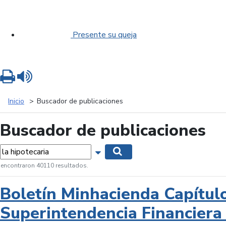
Presente su queja
Imprimir
Leer contenido
Inicio
Buscador de publicaciones
Buscador de publicaciones
labras...
Mostrar opciones de búsqueda
Buscar
 encontraron 40110 resultados.
Boletín Minhacienda Capítul
Superintendencia Financiera 