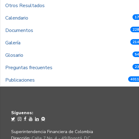
Otros Resultados
Calendario
17
Documentos
228
Galería
214
Glosario
54
Preguntas frecuentes
23
Publicaciones
4011
Síguenos:
Superintendencia Financiera de Colombia
Dirección:
Calle 7 No. 4 - 49 Bogotá, D.C.