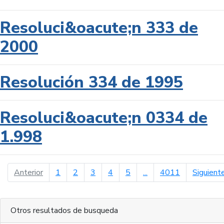
Resoluci&oacute;n 333 de
2000
Resolución 334 de 1995
Resoluci&oacute;n 0334 de
1.998
página anterior
Anterior
1
2
3
4
5
...
4011
Siguient
Otros resultados de busqueda