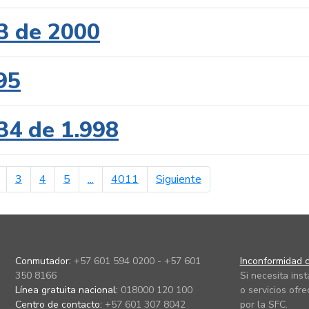
3 de 2000
95
34 de 1.998
erior
página siguiente
3
4
5
...
4011
Siguiente
Conmutador:
+57 601 594 0200 - +57 601
Inconformidad c
350 8166
Si necesita ins
Línea gratuita nacional:
018000 120 100
o servicios ofre
Centro de contacto:
+57 601 307 8042
por la SFC.