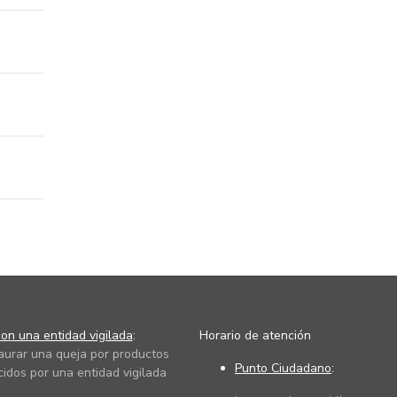
on una entidad vigilada
:
Horario de atención
taurar una queja por productos
Punto Ciudadano
:
cidos por una entidad vigilada