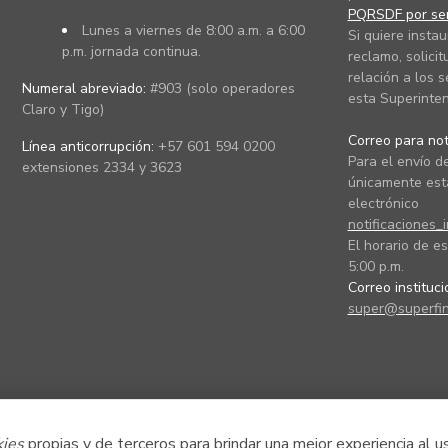
PQRSDF por ser
Lunes a viernes de 8:00 a.m. a 6:00
Si quiere instau
p.m. jornada continua.
reclamo, solicit
relación a los s
Numeral abreviado:
#903 (solo operadores
esta Superinten
Claro y Tigo)
Correo para noti
Línea anticorrupción:
+57 601 594 0200
Para el envío de
extensiones 2334 y 3623
únicamente está
electrónico
notificaciones_
El horario de es
5:00 p.m.
Correo instituc
super@superfin
kies
propias y de terceros para brindar una mejor experiencia al u