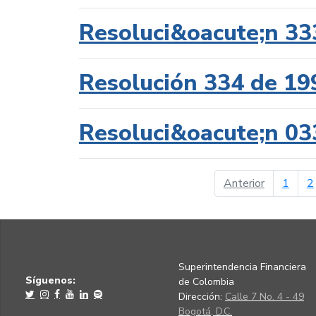
Resoluci&oacute;n 33
Resolución 334 de 19
Resoluci&oacute;n 03
página ant
Anterior
1
2
Superintendencia Financiera
Síguenos:
de Colombia
Dirección:
Calle 7 No. 4 - 49
Bogotá, D.C.