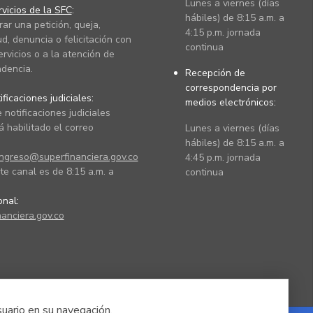
Lunes a viernes (días
vicios de la SFC
:
hábiles) de 8:15 a.m. a
rar una petición, queja,
4:15 p.m. jornada
ud, denuncia o felicitación con
continua
ervicios o a la atención de
dencia.
Recepción de
correspondencia por
ficaciones judiciales:
medios electrónicos:
 notificaciones judiciales
 habilitado el correo
Lunes a viernes (días
hábiles) de 8:15 a.m. a
ingreso@superfinanciera.gov.co
4:45 p.m. jornada
te canal es de 8:15 a.m. a
continua
ional:
anciera.gov.co
suario en su navegación.