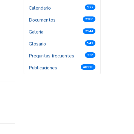
Calendario
177
Documentos
2286
Galería
2144
Glosario
541
Preguntas frecuentes
236
Publicaciones
40110