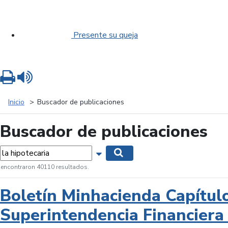
Presente su queja
Imprimir
Leer contenido
Inicio
Buscador de publicaciones
Buscador de publicaciones
labras...
Mostrar opciones de búsqueda
Buscar
 encontraron 40110 resultados.
Boletín Minhacienda Capítul
Superintendencia Financiera 