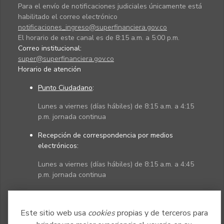
Para el envío de notificaciones judiciales únicamente está
habilitado el correo electrónico
notificaciones_ingreso@superfinanciera.gov.co
El horario de este canal es de 8:15 a.m. a 5:00 p.m.
Correo institucional:
super@superfinanciera.gov.co
Horario de atención
Punto Ciudadano
:
Lunes a viernes (días hábiles) de 8:15 a.m. a 4:15
p.m. jornada continua
Recepción de correspondencia por medios
electrónicos:
Lunes a viernes (días hábiles) de 8:15 a.m. a 4:45
p.m. jornada continua
Políticas
Mapa del sitio
Este sitio web usa
cookies
propias y de terceros para