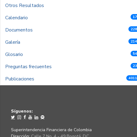
Otros Resultados
Calendario
17
Documentos
228
Galería
214
Glosario
54
Preguntas frecuentes
23
Publicaciones
4011
Síguenos:
Superintendencia Financiera de Colombia
Dirección:
Calle 7 No. 4 - 49 Bogotá, D.C.