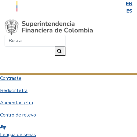
EN
ES
Saltar al contenido principal
Buscar...
Buscar
Desplegar navegación
Contraste
Reducir letra
Aumentar letra
Centro de relevo
Lengua de señas