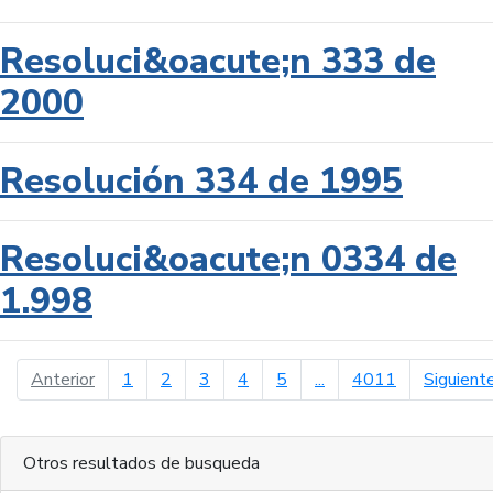
Resoluci&oacute;n 333 de
2000
Resolución 334 de 1995
Resoluci&oacute;n 0334 de
1.998
página anterior
Anterior
1
2
3
4
5
...
4011
Siguient
Otros resultados de busqueda