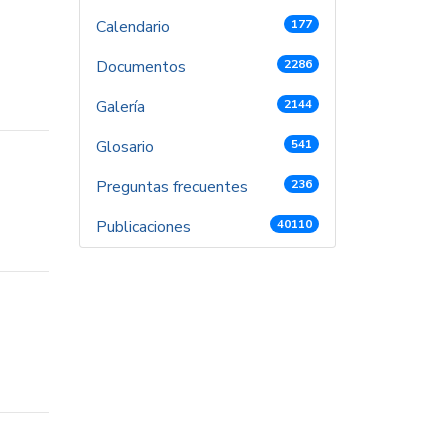
Calendario
177
Documentos
2286
Galería
2144
Glosario
541
Preguntas frecuentes
236
Publicaciones
40110