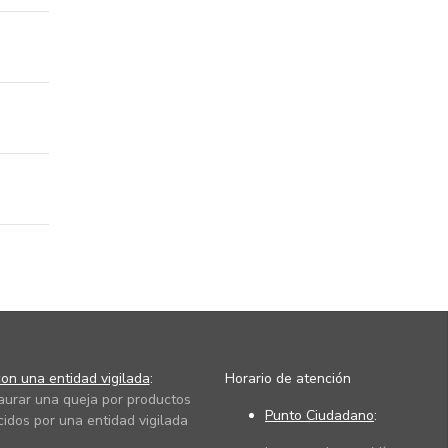
on una entidad vigilada
:
Horario de atención
taurar una queja por productos
Punto Ciudadano
:
cidos por una entidad vigilada