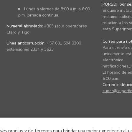
PQRSDF por ser
Lunes a viernes de 8:00 a.m. a 6:00
Si quiere instau
p.m. jornada continua.
reclamo, solicit
relación a los s
Numeral abreviado:
#903 (solo operadores
esta Superinten
Claro y Tigo)
Correo para noti
Línea anticorrupción:
+57 601 594 0200
Para el envío de
extensiones 2334 y 3623
únicamente está
electrónico
notificaciones_
El horario de es
5:00 p.m.
Correo instituc
super@superfin
kies
propias y de terceros para brindar una mejor experiencia al u