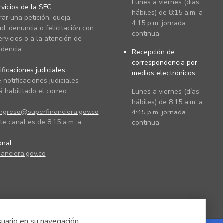
Lunes a viernes (días
vicios de la SFC
:
hábiles) de 8:15 a.m. a
rar una petición, queja,
4:15 p.m. jornada
ud, denuncia o felicitación con
continua
ervicios o a la atención de
dencia.
Recepción de
correspondencia por
ficaciones judiciales:
medios electrónicos:
 notificaciones judiciales
 habilitado el correo
Lunes a viernes (días
hábiles) de 8:15 a.m. a
ingreso@superfinanciera.gov.co
4:45 p.m. jornada
te canal es de 8:15 a.m. a
continua
ional:
anciera.gov.co
suario en su navegación.