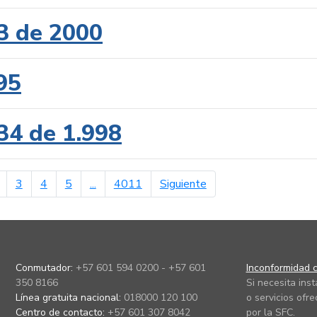
3 de 2000
95
34 de 1.998
erior
página siguiente
3
4
5
...
4011
Siguiente
Conmutador:
+57 601 594 0200 - +57 601
Inconformidad c
350 8166
Si necesita ins
Línea gratuita nacional:
018000 120 100
o servicios ofre
Centro de contacto:
+57 601 307 8042
por la SFC.