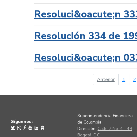
Resoluci&oacute;n 33
Resolución 334 de 19
Resoluci&oacute;n 03
página ant
Anterior
1
2
Superintendencia Financiera
Síguenos:
de Colombia
Dirección:
Calle 7 No. 4 - 49
Bogotá, D.C.