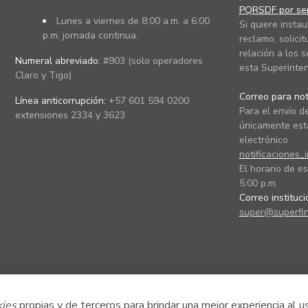
PQRSDF por ser
Lunes a viernes de 8:00 a.m. a 6:00
Si quiere instau
p.m. jornada continua.
reclamo, solicit
relación a los s
Numeral abreviado:
#903 (solo operadores
esta Superinten
Claro y Tigo)
Correo para noti
Línea anticorrupción:
+57 601 594 0200
Para el envío de
extensiones 2334 y 3623
únicamente está
electrónico
notificaciones_
El horario de es
5:00 p.m.
Correo instituc
super@superfin
kies
propias y de terceros para brindar una mejor experiencia al u