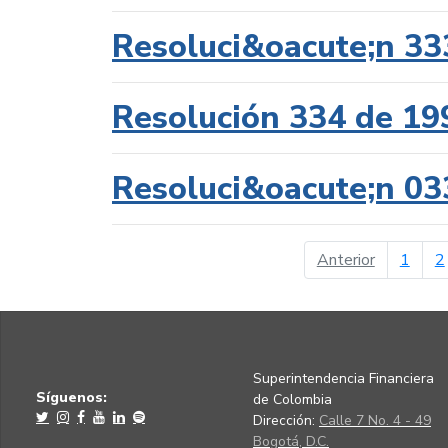
Resoluci&oacute;n 33
Resolución 334 de 19
Resoluci&oacute;n 03
página ant
Anterior
1
2
Superintendencia Financiera
Síguenos:
de Colombia
Dirección:
Calle 7 No. 4 - 49
Bogotá, D.C.