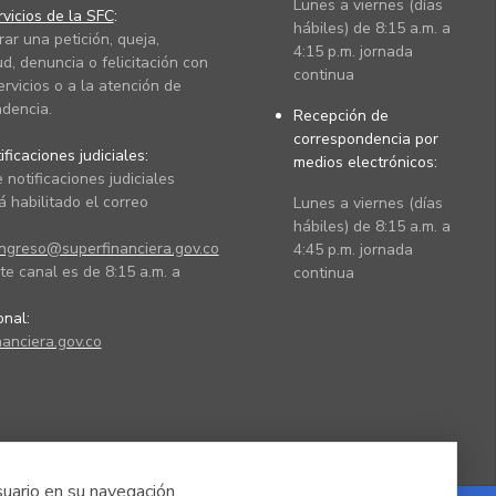
Lunes a viernes (días
vicios de la SFC
:
hábiles) de 8:15 a.m. a
rar una petición, queja,
4:15 p.m. jornada
ud, denuncia o felicitación con
continua
ervicios o a la atención de
dencia.
Recepción de
correspondencia por
ficaciones judiciales:
medios electrónicos:
 notificaciones judiciales
 habilitado el correo
Lunes a viernes (días
hábiles) de 8:15 a.m. a
ingreso@superfinanciera.gov.co
4:45 p.m. jornada
te canal es de 8:15 a.m. a
continua
ional:
anciera.gov.co
suario en su navegación.