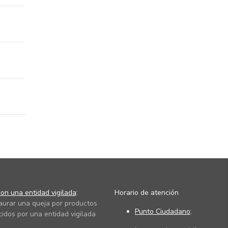
on una entidad vigilada
:
Horario de atención
taurar una queja por productos
Punto Ciudadano
:
cidos por una entidad vigilada