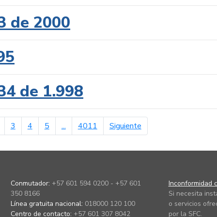
3 de 2000
95
34 de 1.998
erior
página siguiente
3
4
5
...
4011
Siguiente
Conmutador:
+57 601 594 0200 - +57 601
Inconformidad c
350 8166
Si necesita ins
Línea gratuita nacional:
018000 120 100
o servicios ofre
Centro de contacto:
+57 601 307 8042
por la SFC.