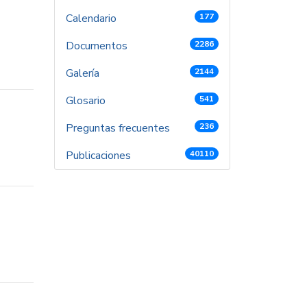
Calendario
177
Documentos
2286
Galería
2144
Glosario
541
Preguntas frecuentes
236
Publicaciones
40110