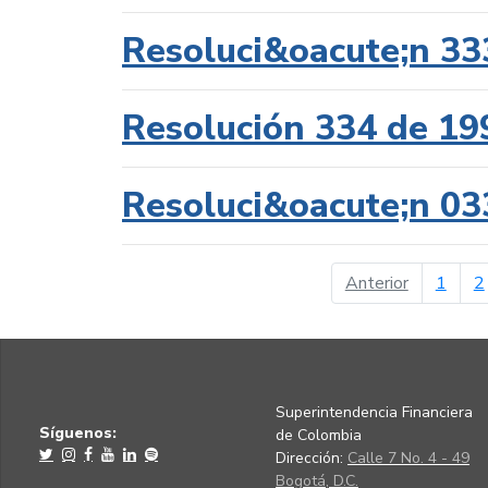
Resoluci&oacute;n 33
Resolución 334 de 19
Resoluci&oacute;n 03
página ant
Anterior
1
2
Superintendencia Financiera
Síguenos:
de Colombia
Dirección:
Calle 7 No. 4 - 49
Bogotá, D.C.