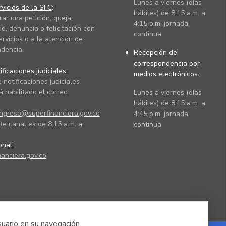
Lunes a viernes (días
vicios de la SFC
:
hábiles) de 8:15 a.m. a
rar una petición, queja,
4:15 p.m. jornada
ud, denuncia o felicitación con
continua
ervicios o a la atención de
dencia.
Recepción de
correspondencia por
ficaciones judiciales:
medios electrónicos:
 notificaciones judiciales
 habilitado el correo
Lunes a viernes (días
hábiles) de 8:15 a.m. a
ingreso@superfinanciera.gov.co
4:45 p.m. jornada
te canal es de 8:15 a.m. a
continua
ional:
anciera.gov.co
suario en su navegación.