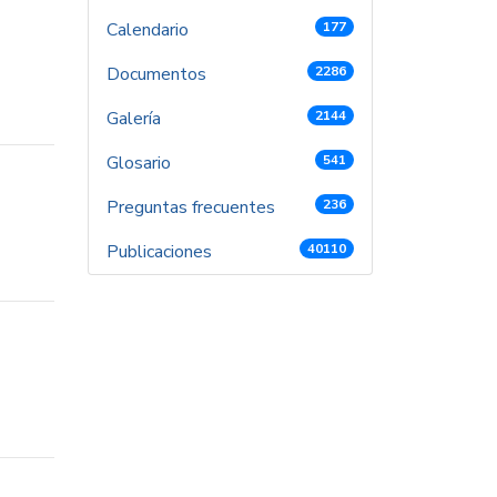
Calendario
177
Documentos
2286
Galería
2144
Glosario
541
Preguntas frecuentes
236
Publicaciones
40110