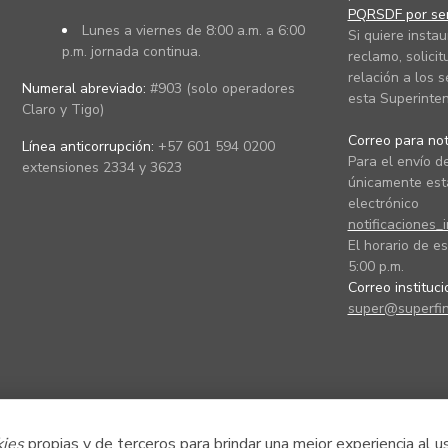
PQRSDF por ser
Lunes a viernes de 8:00 a.m. a 6:00
Si quiere instau
p.m. jornada continua.
reclamo, solicit
relación a los s
Numeral abreviado:
#903 (solo operadores
esta Superinten
Claro y Tigo)
Correo para noti
Línea anticorrupción:
+57 601 594 0200
Para el envío de
extensiones 2334 y 3623
únicamente está
electrónico
notificaciones_
El horario de es
5:00 p.m.
Correo instituc
super@superfin
kies
propias y de terceros para brindar una mejor experiencia al u