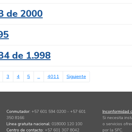
3 de 2000
95
34 de 1.998
erior
página siguiente
3
4
5
...
4011
Siguiente
Conmutador:
+57 601 594 0200 - +57 601
Inconformidad c
350 8166
Si necesita ins
Línea gratuita nacional:
018000 120 100
o servicios ofre
Centro de contacto:
+57 601 307 8042
por la SFC.