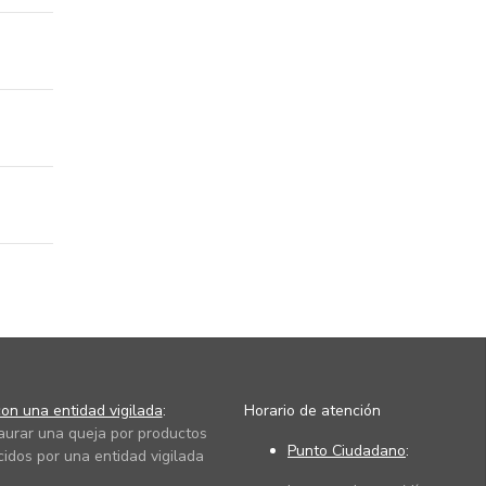
on una entidad vigilada
:
Horario de atención
taurar una queja por productos
Punto Ciudadano
:
cidos por una entidad vigilada